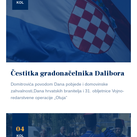
KOL
Čestitka gradonačelnika Dalibora
Domitrovića povodom Dana pobjede i domovinske
zahvalnosti,Dana hrvatskih branitelja i 31. obljetnice Vojno-
redarstvene operacije „Oluja“
04
KOL