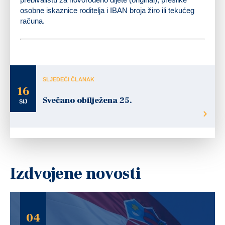
osobne iskaznice roditelja i IBAN broja žiro ili tekućeg
računa.
SLJEDEĆI ČLANAK
16
Svečano obilježena 25.
SIJ
Izdvojene novosti
04