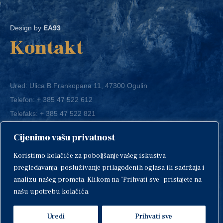
Design by
EA93
Kontakt
Ured: Ulica B.Frankopana 11, 47300 Ogulin
Telefon:
+ 385 47 522 612
Telefaks:
+ 385 47 522 821
E-mail:
grad-ogulin@ogulin.hr
Cijenimo vašu privatnost
OIB: 58264108511
Koristimo kolačiće za poboljšanje vašeg iskustva
IBAN: HR1424020061829700009
pregledavanja, posluživanje prilagođenih oglasa ili sadržaja i
analizu našeg prometa. Klikom na "Prihvati sve" pristajete na
našu upotrebu kolačića.
Uredi
Prihvati sve