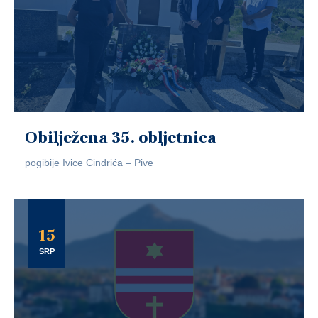
Obilježena 35. obljetnica
pogibije Ivice Cindrića – Pive
15
SRP