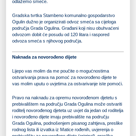
odlažemo smeće.
Gradska tvrtka Stambeno komunalno gospodarstvo
Ogulin dužno je organizirati odvoz smeća sa cijeloga
područja Grada Ogulina. Građani koji nisu obuhvaćeni
odvozom dobit će posudu od 120 litara i raspored
odvoza smeća s njihovog područja.
Naknada za novorođeno dijete
Lijepo vas molim da me poučite o mogućnostima
ostvarivanja prava na pomoć za novorođeno dijete te
vas molim uputu o uvjetima za ostvarivanje iste pomoći.
Pravo na naknadu za opremu novorođenom djetetu s
prebivalištem na području Grada Ogulina može ostvariti
roditelj novorođenog djeteta uz uvjet da jedan od roditelja
i novorođeno dijete imaju prebivalište na području
Grada Ogulina, podnošenjem pisanog zahtjeva, preslike
rodnog lista ili izvatka iz Matice rođenih, uvjerenja o
prebivalištu za novorođeno dijete (original), preslike