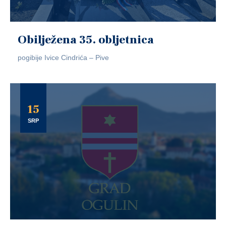
Obilježena 35. obljetnica
pogibije Ivice Cindrića – Pive
15
SRP