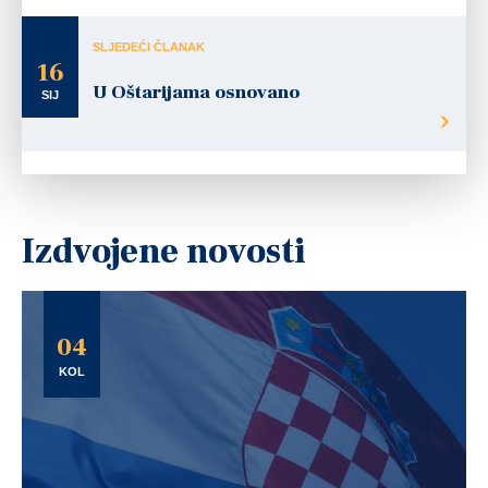
SLJEDEĆI ČLANAK
16
U Oštarijama osnovano
SIJ
Izdvojene novosti
04
KOL