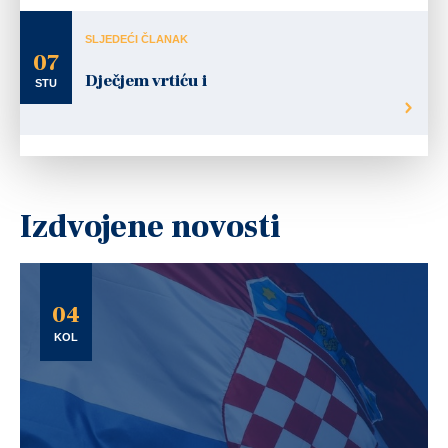
SLJEDEĆI ČLANAK
07
Dječjem vrtiću i
STU
Izdvojene novosti
04
KOL