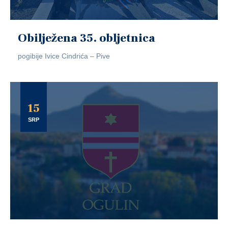
Obilježena 35. obljetnica
pogibije Ivice Cindrića – Pive
15
SRP