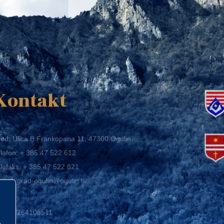
K
Kontakt
ed: Ulica B.Frankopana 11, 47300 Ogulin
lefon:
+ 385 47 522 612
lefaks:
+ 385 47 522 821
mail:
grad-ogulin@ogulin.hr
IB: 58264108511
BAN: HR1424020061829700009