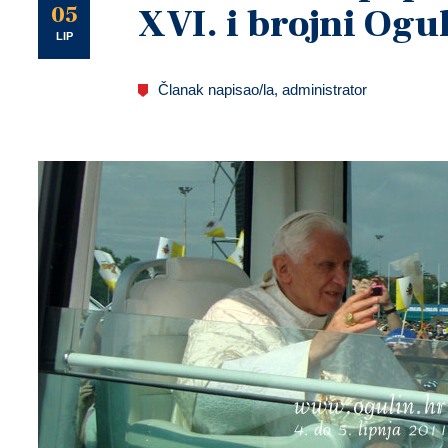
U
05
XVI. i brojni Ogu
LIP
Članak napisao/la, administrator