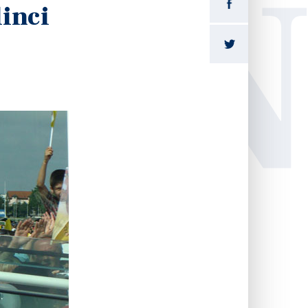
LI
linci