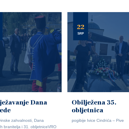
22
SRP
ježavanje Dana
Obilježena 35.
jede
obljetnica
inske zahvalnosti, Dana
pogibije Ivice Cindrića – Pive
ih branitelja i 31. obljetniceVRO