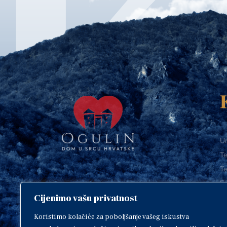
Ur
Te
Te
E-
Cijenimo vašu privatnost
O
Copyright © 2018. Grad Ogulin,
sva prava pridržana.
I
Koristimo kolačiće za poboljšanje vašeg iskustva