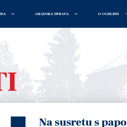
INA
GRADSKA UPRAVA
O OGULINU
TI
Na susretu s pa