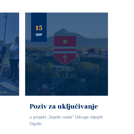
15
SRP
Poziv za uključivanje
u projekt „Svjetlo nade” Udruge slijepih
Ogulin