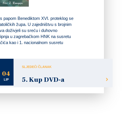
 s papom Benediktom XVI. proteklog se
atoličkih župa. U zajedništvu s brojnim
va doživjeli su sreću i duhovno
4. lipnja u zagrebačkom HNK na susretu
ačića kao i 1. nacionalnom susretu
SLJEDEĆI ČLANAK
04
5. Kup DVD-a
LIP