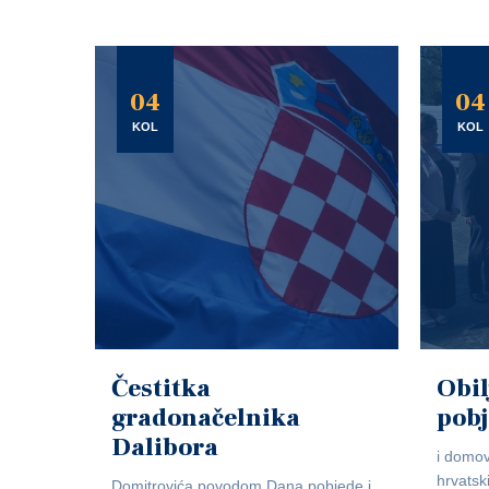
04
04
KOL
KOL
Čestitka
Obil
gradonačelnika
pob
Dalibora
i domov
hrvatsk
Domitrovića povodom Dana pobjede i