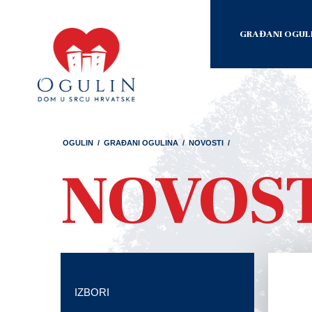
GRAĐANI OGUL
OGULIN
/
GRAĐANI OGULINA
/
NOVOSTI
/
NOVOS
IZBORI