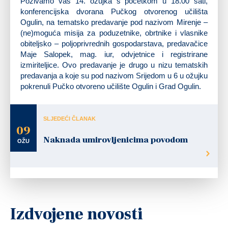
Pozivamo vas 14. ožujka s početkom u 18.00 sati,
konferencijska dvorana Pučkog otvorenog učilišta
Ogulin, na tematsko predavanje pod nazivom Mirenje –
(ne)moguća misija za poduzetnike, obrtnike i vlasnike
obiteljsko – poljoprivrednih gospodarstava, predavačice
Maje Salopek, mag. iur, odvjetnice i registrirane
izmiriteljice. Ovo predavanje je drugo u nizu tematskih
predavanja a koje su pod nazivom Srijedom u 6 u ožujku
pokrenuli Pučko otvoreno učilište Ogulin i Grad Ogulin.
SLJEDEĆI ČLANAK
09
Naknada umirovljenicima povodom
OŽU
Izdvojene novosti