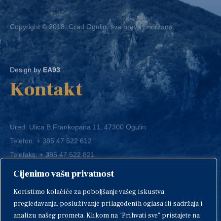
Copyright © 2018. Grad Ogulin, sva prava pridržana.
Design by
EA93
Kontakt
Ured: Ulica B.Frankopana 11, 47300 Ogulin
Telefon:
+ 385 47 522 612
Telefaks:
+ 385 47 522 821
E-mail:
grad-ogulin@ogulin.hr
Cijenimo vašu privatnost
OIB: 58264108511
Koristimo kolačiće za poboljšanje vašeg iskustva
IBAN: HR1424020061829700009
pregledavanja, posluživanje prilagođenih oglasa ili sadržaja i
analizu našeg prometa. Klikom na "Prihvati sve" pristajete na