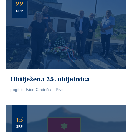
22
SRP
Obilježena 35. obljetnica
pogibije Ivice Cindrića – Pive
15
SRP