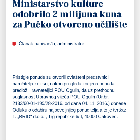
Ministarstvo kulture
odobrilo 2 milijuna kuna
za Pučko otvoreno učilište
Članak napisao/la, administrator
Pristigle ponude su otvorili ovlašteni predstvnici
naručitelja koji su, nakon pregleda i ocjena ponuda,
predložili ravnateljici POU Ogulin, da uz prethodnu
suglasnost Upravnog vijeća POU Ogulin (Ur.br.
2133/60-01-199/28-2016. od dana 04. 11. 2016.) donese
Odluku o odabiru najpovoljnijeg ponuditelja a to je tvrtka:
1. „BRID“ d.o.o. , Trg republike 6/II, 40000 Čakovec.