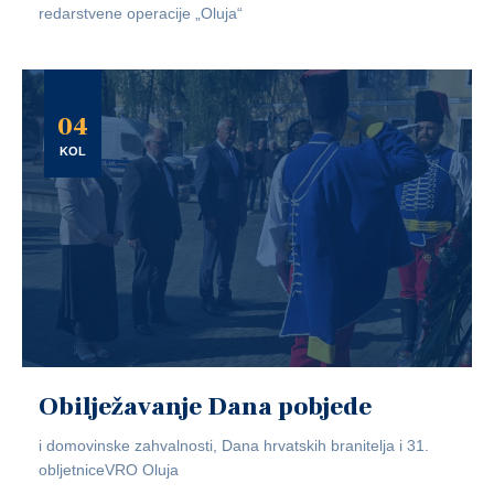
redarstvene operacije „Oluja“
04
KOL
Obilježavanje Dana pobjede
i domovinske zahvalnosti, Dana hrvatskih branitelja i 31.
obljetniceVRO Oluja