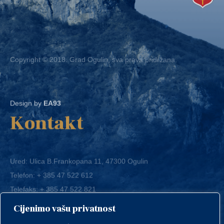
Copyright © 2018. Grad Ogulin, sva prava pridržana.
Design by
EA93
Kontakt
Ured: Ulica B.Frankopana 11, 47300 Ogulin
Telefon:
+ 385 47 522 612
Telefaks:
+ 385 47 522 821
E-mail:
grad-ogulin@ogulin.hr
Cijenimo vašu privatnost
OIB: 58264108511