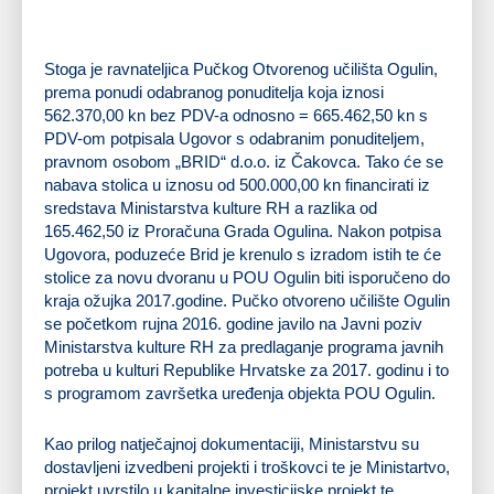
Stoga je ravnateljica Pučkog Otvorenog učilišta Ogulin,
prema ponudi odabranog ponuditelja koja iznosi
562.370,00 kn bez PDV-a odnosno = 665.462,50 kn s
PDV-om potpisala Ugovor s odabranim ponuditeljem,
pravnom osobom „BRID“ d.o.o. iz Čakovca. Tako će se
nabava stolica u iznosu od 500.000,00 kn financirati iz
sredstava Ministarstva kulture RH a razlika od
165.462,50 iz Proračuna Grada Ogulina. Nakon potpisa
Ugovora, poduzeće Brid je krenulo s izradom istih te će
stolice za novu dvoranu u POU Ogulin biti isporučeno do
kraja ožujka 2017.godine. Pučko otvoreno učilište Ogulin
se početkom rujna 2016. godine javilo na Javni poziv
Ministarstva kulture RH za predlaganje programa javnih
potreba u kulturi Republike Hrvatske za 2017. godinu i to
s programom završetka uređenja objekta POU Ogulin.
Kao prilog natječajnoj dokumentaciji, Ministarstvu su
dostavljeni izvedbeni projekti i troškovci te je Ministartvo,
projekt uvrstilo u kapitalne investicijske projekt te