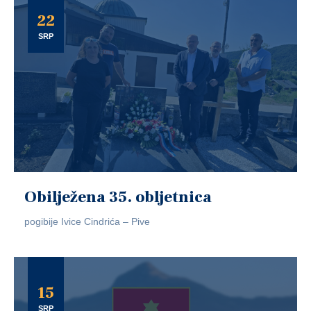
22
SRP
Obilježena 35. obljetnica
pogibije Ivice Cindrića – Pive
15
SRP