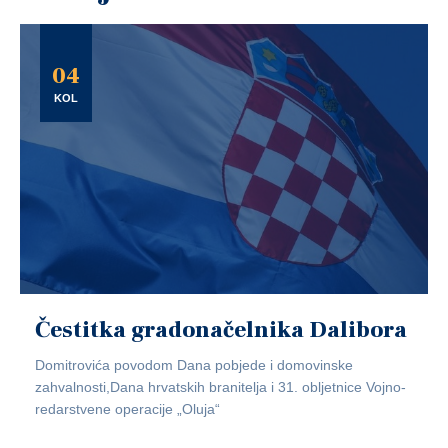
04
KOL
Čestitka gradonačelnika Dalibora
Domitrovića povodom Dana pobjede i domovinske
zahvalnosti,Dana hrvatskih branitelja i 31. obljetnice Vojno-
redarstvene operacije „Oluja“