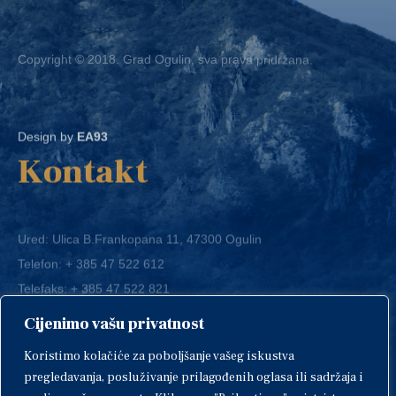
Copyright © 2018. Grad Ogulin, sva prava pridržana.
Design by
EA93
Kontakt
Ured: Ulica B.Frankopana 11, 47300 Ogulin
Telefon:
+ 385 47 522 612
Telefaks:
+ 385 47 522 821
E-mail:
grad-ogulin@ogulin.hr
Cijenimo vašu privatnost
OIB: 58264108511
Koristimo kolačiće za poboljšanje vašeg iskustva
IBAN: HR1424020061829700009
pregledavanja, posluživanje prilagođenih oglasa ili sadržaja i