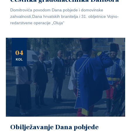
Domitrovića povodom Dana pobjede i domovinske
zahvalnosti,Dana hrvatskih branitelja i 31. obljetnice Vojno-
redarstvene operacije „Oluja“
04
KOL
Obilježavanje Dana pobjede