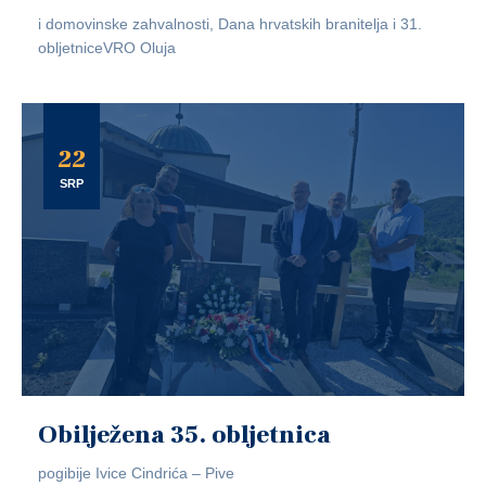
i domovinske zahvalnosti, Dana hrvatskih branitelja i 31.
obljetniceVRO Oluja
22
SRP
Obilježena 35. obljetnica
pogibije Ivice Cindrića – Pive