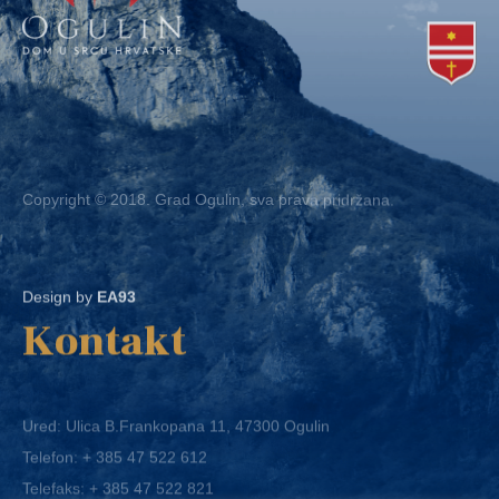
Copyright © 2018. Grad Ogulin, sva prava pridržana.
Design by
EA93
Kontakt
Ured: Ulica B.Frankopana 11, 47300 Ogulin
Telefon:
+ 385 47 522 612
Telefaks:
+ 385 47 522 821
E-mail:
grad-ogulin@ogulin.hr