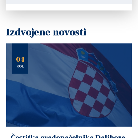
Izdvojene novosti
04
KOL
Čestitka gradonačelnika Dalibora