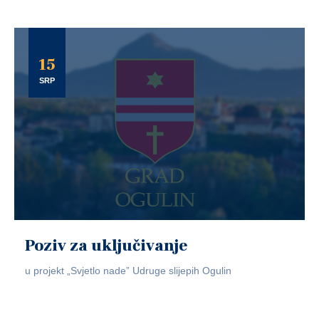
15
SRP
Poziv za uključivanje
u projekt „Svjetlo nade” Udruge slijepih Ogulin