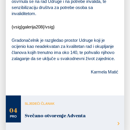
osvrnula se na rad Udruge i na potrebe invalida, te
senzibilizaciju društva za potrebe osoba sa
invaliditetom.
{vsig}galerija208{/vsig}
Gradonačelnik je razgledao prostor Udruge koji je
ocijenio kao neadekvatan za kvalitetan rad i okupljanje
članova kojih trenutno ima oko 140, te pohvalio njihovo
zalaganje da se uključe u svakodnevni život zajednice.
Karmela Matić
SLJEDEĆI ČLANAK
04
Svečano otvorenje Adventa
PRO