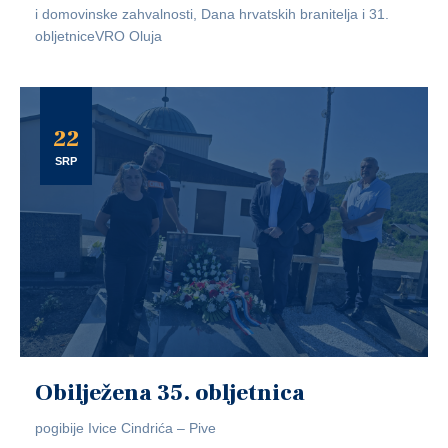
i domovinske zahvalnosti, Dana hrvatskih branitelja i 31.
obljetniceVRO Oluja
22
SRP
Obilježena 35. obljetnica
pogibije Ivice Cindrića – Pive