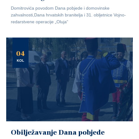
Domitrovića povodom Dana pobjede i domovinske
zahvalnosti,Dana hrvatskih branitelja i 31. obljetnice Vojno-
redarstvene operacije „Oluja“
04
KOL
Obilježavanje Dana pobjede