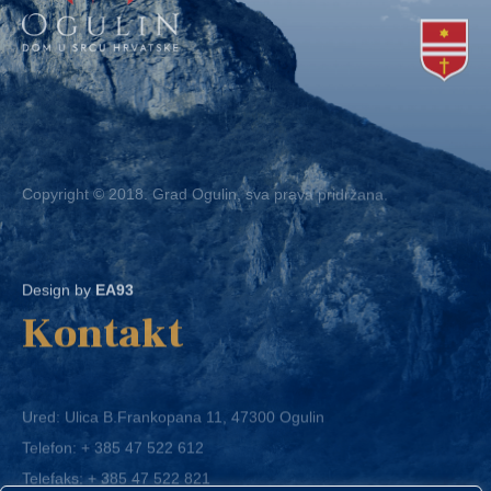
Copyright © 2018. Grad Ogulin, sva prava pridržana.
Design by
EA93
Kontakt
Ured: Ulica B.Frankopana 11, 47300 Ogulin
Telefon:
+ 385 47 522 612
Telefaks:
+ 385 47 522 821
E-mail:
grad-ogulin@ogulin.hr