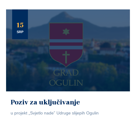
15
SRP
Poziv za uključivanje
u projekt „Svjetlo nade” Udruge slijepih Ogulin