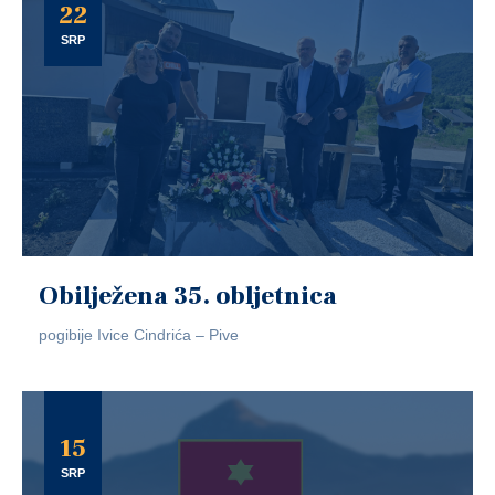
22
SRP
Obilježena 35. obljetnica
pogibije Ivice Cindrića – Pive
15
SRP