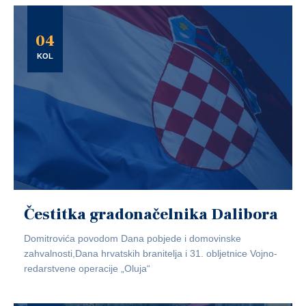
04
KOL
Čestitka gradonačelnika Dalibora
Domitrovića povodom Dana pobjede i domovinske
zahvalnosti,Dana hrvatskih branitelja i 31. obljetnice Vojno-
redarstvene operacije „Oluja“