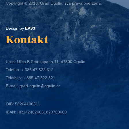
Copyright © 2018. Grad Ogulin, sva prava pridržana.
Design by
EA93
Kontakt
Ured: Ulica B.Frankopana 11, 47300 Ogulin
Telefon:
+ 385 47 522 612
Telefaks:
+ 385 47 522 821
E-mail:
grad-ogulin@ogulin.hr
OIB: 58264108511
IBAN: HR1424020061829700009