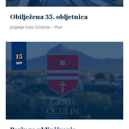
Obilježena 35. obljetnica
pogibije Ivice Cindrića – Pive
15
SRP