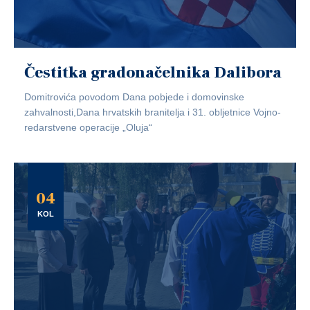
Čestitka gradonačelnika Dalibora
Domitrovića povodom Dana pobjede i domovinske
zahvalnosti,Dana hrvatskih branitelja i 31. obljetnice Vojno-
redarstvene operacije „Oluja“
04
KOL