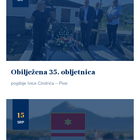
Obilježena 35. obljetnica
pogibije Ivice Cindrića – Pive
15
SRP