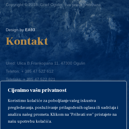
Design by
EA93
Kontakt
Ured: Ulica B.Frankopana 11, 47300 Ogulin
Telefon:
+ 385 47 522 612
Telefaks:
+ 385 47 522 821
E-mail:
grad-ogulin@ogulin.hr
Cijenimo vašu privatnost
OIB: 58264108511
Koristimo kolačiće za poboljšanje vašeg iskustva
IBAN: HR1424020061829700009
pregledavanja, posluživanje prilagođenih oglasa ili sadržaja i
analizu našeg prometa. Klikom na "Prihvati sve" pristajete na
našu upotrebu kolačića.