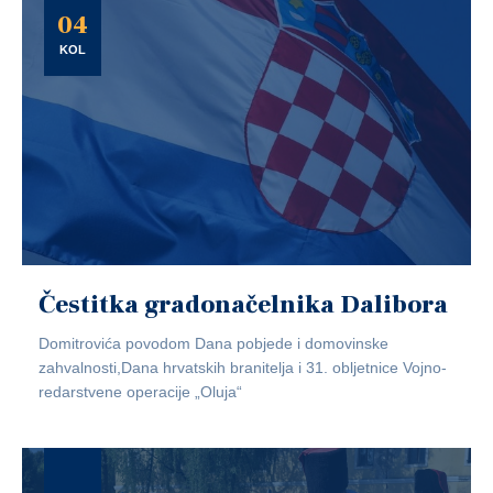
04
KOL
Čestitka gradonačelnika Dalibora
Domitrovića povodom Dana pobjede i domovinske
zahvalnosti,Dana hrvatskih branitelja i 31. obljetnice Vojno-
redarstvene operacije „Oluja“