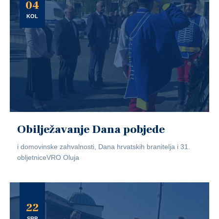
04
KOL
Obilježavanje Dana pobjede
i domovinske zahvalnosti, Dana hrvatskih branitelja i 31.
obljetniceVRO Oluja
22
SRP