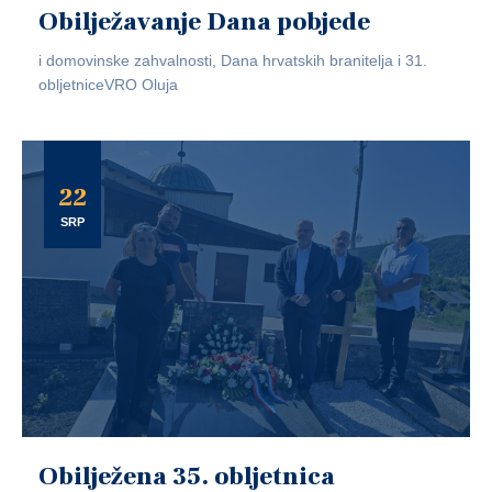
Obilježavanje Dana pobjede
i domovinske zahvalnosti, Dana hrvatskih branitelja i 31.
obljetniceVRO Oluja
22
SRP
Obilježena 35. obljetnica