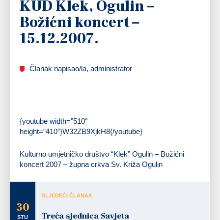
KUD Klek, Ogulin –
Božićni koncert –
15.12.2007.
Članak napisao/la, administrator
{youtube width=”510″
height=”410″}W32ZB9XjkH8{/youtube}
Kulturno umjetničko društvo “Klek” Ogulin – Božićni
koncert 2007 – župna crkva Sv. Križa Ogulin
SLJEDEĆI ČLANAK
30
Treća sjednica Savjeta
STU