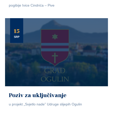
pogibije Ivice Cindrića – Pive
15
SRP
Poziv za uključivanje
u projekt „Svjetlo nade” Udruge slijepih Ogulin