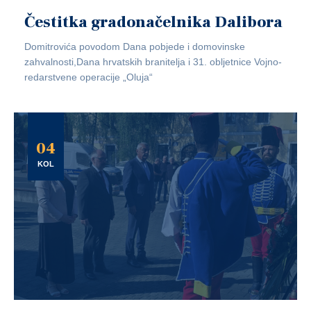
Čestitka gradonačelnika Dalibora
Domitrovića povodom Dana pobjede i domovinske
zahvalnosti,Dana hrvatskih branitelja i 31. obljetnice Vojno-
redarstvene operacije „Oluja“
04
KOL