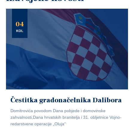
04
KOL
Čestitka gradonačelnika Dalibora
Domitrovića povodom Dana pobjede i domovinske
zahvalnosti,Dana hrvatskih branitelja i 31. obljetnice Vojno-
redarstvene operacije „Oluja“