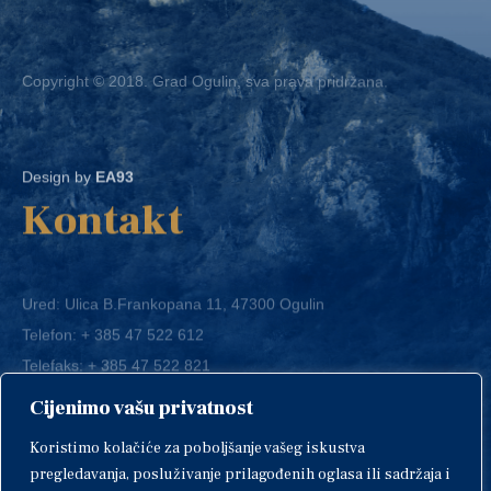
Copyright © 2018. Grad Ogulin, sva prava pridržana.
Design by
EA93
Kontakt
Ured: Ulica B.Frankopana 11, 47300 Ogulin
Telefon:
+ 385 47 522 612
Telefaks:
+ 385 47 522 821
E-mail:
grad-ogulin@ogulin.hr
Cijenimo vašu privatnost
OIB: 58264108511
Koristimo kolačiće za poboljšanje vašeg iskustva
IBAN: HR1424020061829700009
pregledavanja, posluživanje prilagođenih oglasa ili sadržaja i