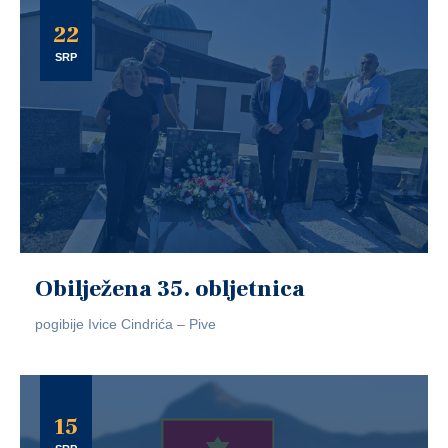
22
SRP
Obilježena 35. obljetnica
pogibije Ivice Cindrića – Pive
15