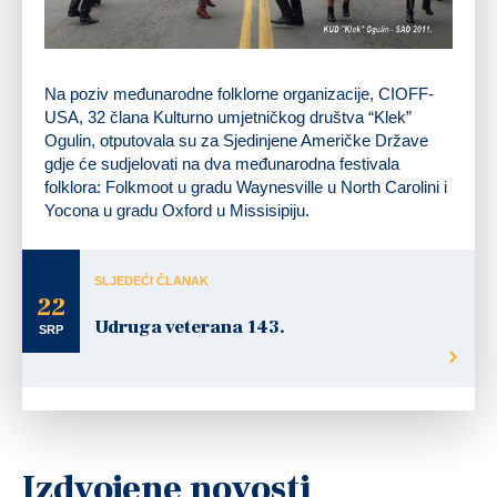
Na poziv međunarodne folklorne organizacije, CIOFF-
USA, 32 člana Kulturno umjetničkog društva “Klek”
Ogulin, otputovala su za Sjedinjene Američke Države
gdje će sudjelovati na dva međunarodna festivala
folklora: Folkmoot u gradu Waynesville u North Carolini i
Yocona u gradu Oxford u Missisipiju.
SLJEDEĆI ČLANAK
22
Udruga veterana 143.
SRP
Izdvojene novosti