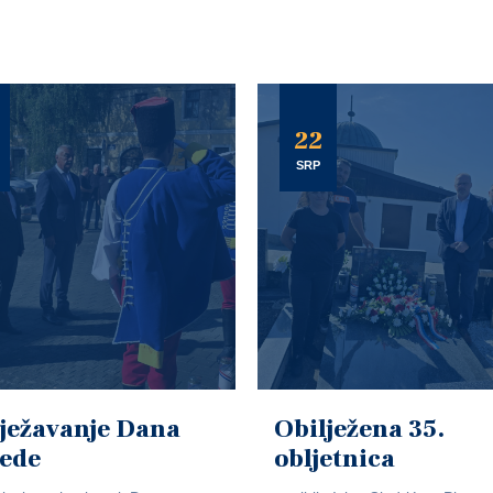
22
SRP
ježavanje Dana
Obilježena 35.
jede
obljetnica