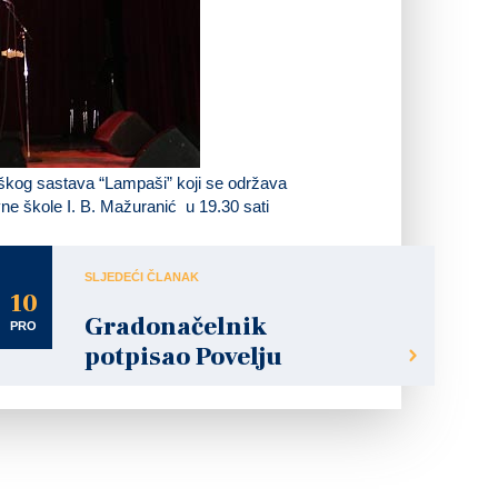
škog sastava “
Lampaši
” koji se održava
ne škole I. B. Mažuranić u 19.30 sati
SLJEDEĆI ČLANAK
10
Gradonačelnik
PRO
potpisao Povelju