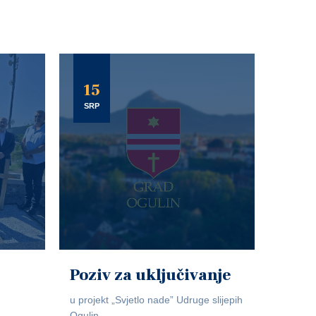
15
SRP
Poziv za uključivanje
u projekt „Svjetlo nade” Udruge slijepih
Ogulin