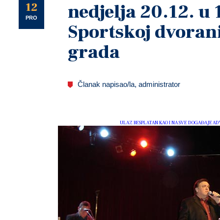
U
12
nedjelja 20.12. u 
PRO
Sportskoj dvoran
grada
Članak napisao/la, administrator
ULAZ BESPLATAN KAO I NA SVE DOGAĐAJE A