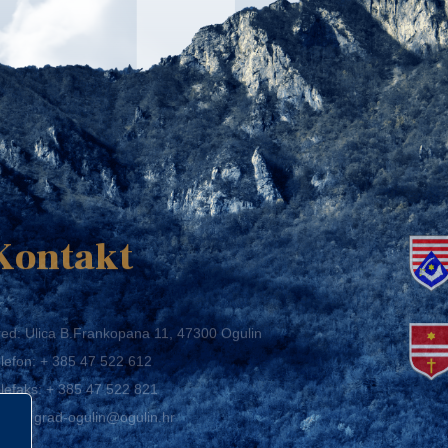
K
Kontakt
ed: Ulica B.Frankopana 11, 47300 Ogulin
lefon:
+ 385 47 522 612
lefaks:
+ 385 47 522 821
mail:
grad-ogulin@ogulin.hr
IB: 58264108511