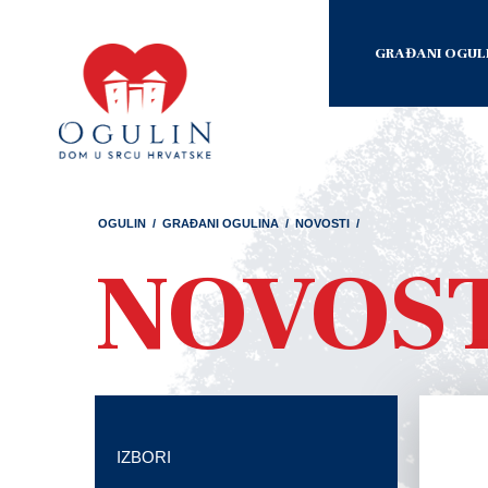
GRAĐANI OGUL
OGULIN
/
GRAĐANI OGULINA
/
NOVOSTI
/
NOVOS
IZBORI