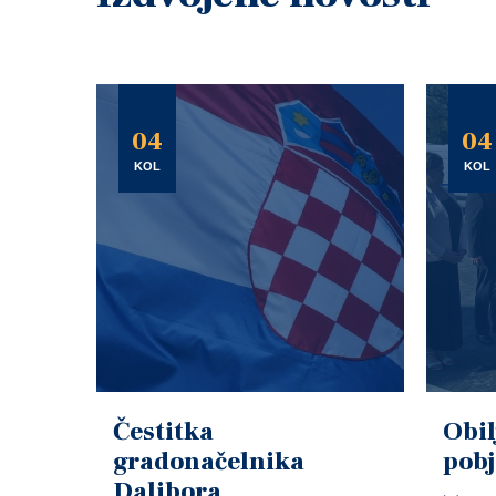
04
04
KOL
KOL
Čestitka
Obil
gradonačelnika
pob
Dalibora