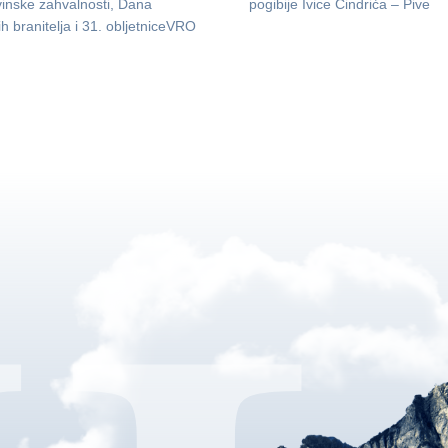
inske zahvalnosti, Dana
pogibije Ivice Cindrića – Pive
ih branitelja i 31. obljetniceVRO