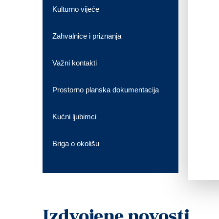
Kulturno vijeće
Zahvalnice i priznanja
Važni kontakti
Prostorno planska dokumentacija
Kućni ljubimci
Briga o okolišu
Izdvojene novosti