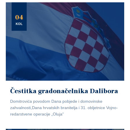
04
KOL
Čestitka gradonačelnika Dalibora
Domitrovića povodom Dana pobjede i domovinske
zahvalnosti,Dana hrvatskih branitelja i 31. obljetnice Vojno-
redarstvene operacije „Oluja“