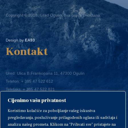
Copyright © 2018. Grad Ogulin, sva prava pridržana.
Design by
EA93
Kontakt
Ured: Ulica B.Frankopana 11, 47300 Ogulin
Telefon:
+ 385 47 522 612
Telefaks:
+ 385 47 522 821
E-mail:
grad-ogulin@ogulin.hr
Cijenimo vašu privatnost
OIB: 58264108511
Koristimo kolačiće za poboljšanje vašeg iskustva
IBAN: HR1424020061829700009
pregledavanja, posluživanje prilagođenih oglasa ili sadržaja i
analizu našeg prometa. Klikom na "Prihvati sve" pristajete na