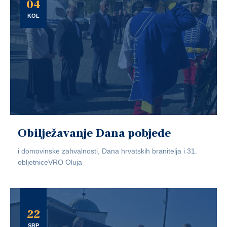
04
KOL
Obilježavanje Dana pobjede
i domovinske zahvalnosti, Dana hrvatskih branitelja i 31.
obljetniceVRO Oluja
22
SRP