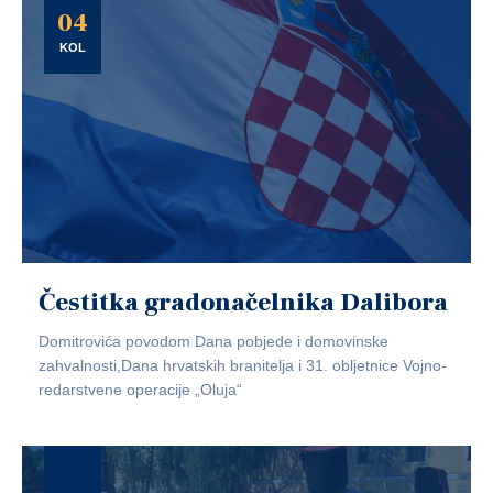
04
KOL
Čestitka gradonačelnika Dalibora
Domitrovića povodom Dana pobjede i domovinske
zahvalnosti,Dana hrvatskih branitelja i 31. obljetnice Vojno-
redarstvene operacije „Oluja“