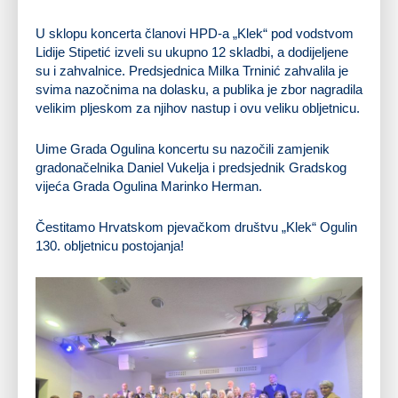
U sklopu koncerta članovi HPD-a „Klek“ pod vodstvom
Lidije Stipetić izveli su ukupno 12 skladbi, a dodijeljene
su i zahvalnice. Predsjednica Milka Trninić zahvalila je
svima nazočnima na dolasku, a publika je zbor nagradila
velikim pljeskom za njihov nastup i ovu veliku obljetnicu.
Uime Grada Ogulina koncertu su nazočili zamjenik
gradonačelnika Daniel Vukelja i predsjednik Gradskog
vijeća Grada Ogulina Marinko Herman.
Čestitamo Hrvatskom pjevačkom društvu „Klek“ Ogulin
130. obljetnicu postojanja!