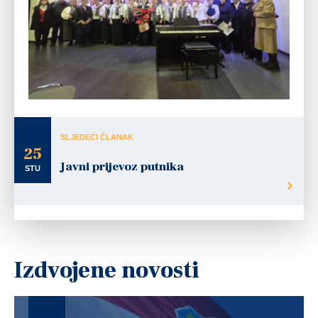
SLJEDEĆI ČLANAK
25
Javni prijevoz putnika
STU
Izdvojene novosti