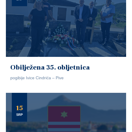
Obilježena 35. obljetnica
pogibije Ivice Cindrića – Pive
15
SRP