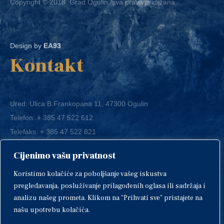
Design by
EA93
Kontakt
Ured: Ulica B.Frankopana 11, 47300 Ogulin
Telefon:
+ 385 47 522 612
Telefaks:
+ 385 47 522 821
E-mail:
grad-ogulin@ogulin.hr
Cijenimo vašu privatnost
OIB: 58264108511
Koristimo kolačiće za poboljšanje vašeg iskustva
IBAN: HR1424020061829700009
pregledavanja, posluživanje prilagođenih oglasa ili sadržaja i
analizu našeg prometa. Klikom na "Prihvati sve" pristajete na
našu upotrebu kolačića.