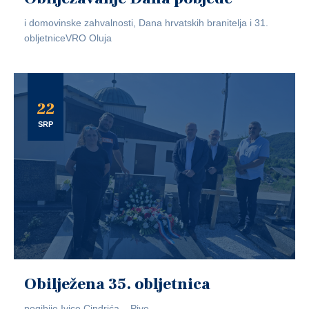
i domovinske zahvalnosti, Dana hrvatskih branitelja i 31.
obljetniceVRO Oluja
22
SRP
Obilježena 35. obljetnica
pogibije Ivice Cindrića – Pive