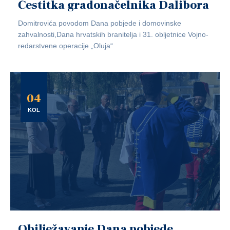
Čestitka gradonačelnika Dalibora
Domitrovića povodom Dana pobjede i domovinske
zahvalnosti,Dana hrvatskih branitelja i 31. obljetnice Vojno-
redarstvene operacije „Oluja“
04
KOL
Obilježavanje Dana pobjede