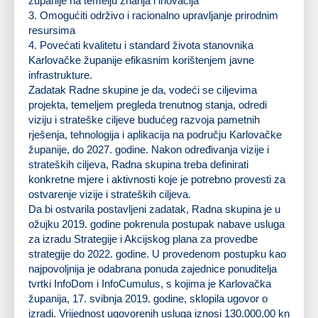
županije na temelju znanja i inovacija
3. Omogućiti održivo i racionalno upravljanje prirodnim
resursima
4. Povećati kvalitetu i standard života stanovnika
Karlovačke županije efikasnim korištenjem javne
infrastrukture.
Zadatak Radne skupine je da, vodeći se ciljevima
projekta, temeljem pregleda trenutnog stanja, odredi
viziju i strateške ciljeve budućeg razvoja pametnih
rješenja, tehnologija i aplikacija na području Karlovačke
županije, do 2027. godine. Nakon određivanja vizije i
strateških ciljeva, Radna skupina treba definirati
konkretne mjere i aktivnosti koje je potrebno provesti za
ostvarenje vizije i strateških ciljeva.
Da bi ostvarila postavljeni zadatak, Radna skupina je u
ožujku 2019. godine pokrenula postupak nabave usluga
za izradu Strategije i Akcijskog plana za provedbe
strategije do 2022. godine. U provedenom postupku kao
najpovoljnija je odabrana ponuda zajednice ponuditelja
tvrtki InfoDom i InfoCumulus, s kojima je Karlovačka
županija, 17. svibnja 2019. godine, sklopila ugovor o
izradi. Vrijednost ugovorenih usluga iznosi 130.000,00 kn