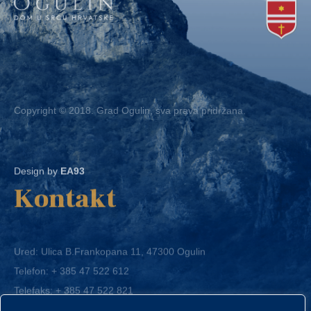
Copyright © 2018. Grad Ogulin, sva prava pridržana.
Design by
EA93
Kontakt
Ured: Ulica B.Frankopana 11, 47300 Ogulin
Telefon:
+ 385 47 522 612
Telefaks:
+ 385 47 522 821
E-mail:
grad-ogulin@ogulin.hr