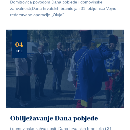
Domitrovića povodom Dana pobjede i domovinske
zahvalnosti,Dana hrvatskih branitelja i 31. obljetnice Vojno-
redarstvene operacije „Oluja“
04
KOL
Obilježavanje Dana pobjede
i domovinske zahvalnosti, Dana hrvatskih branitelja i 31.