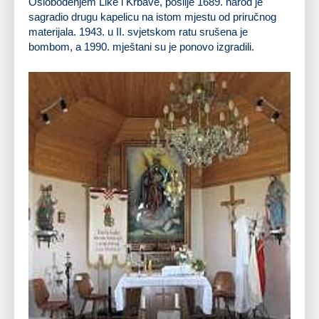
Oslobođenjem Like i Krbave, poslije
1689
. narod je
sagradio drugu kapelicu na istom mjestu od priručnog
materijala. 1943. u II. svjetskom ratu srušena je
bombom, a 1990. mještani su je ponovo izgradili.