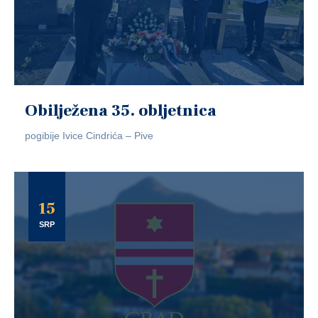
Obilježena 35. obljetnica
pogibije Ivice Cindrića – Pive
15
SRP