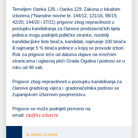
Temeljem članka 128. i članka 129. Zakona o lokalnim
izborima (“Narodne novine br. 144/12, 121/16, 98/19,
42/20, 144/20 i 37/21) prigovor zbog nepravilnosti u
postupku kandidiranja za članove predstavničkih tijela
jedinica mogu podnijeti političke stranke, nositelji
kandidacijske liste birača, kandidati, najmanje 100 birača
ili najmanje 5 % birača jedinice u kojoj se provode izbori.
Rok za prigovor teče od datuma objave na mrežnim
stranicama i oglasnoj ploči Grada Ogulina i podnosi se u
roku od 48 sati.
Prigovor zbog nepravilnosti u postupku kandidiranja za
članove gradskog vijeća i gradonačelnika podnosi se
županijskom izbornom povjerenstvu.
Prigovor se može podnijeti pismeno na
email:
zip@kz.izbori.hr
SLJEDEĆI ČLANAK