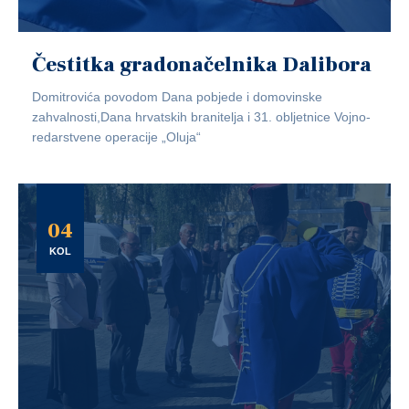
Čestitka gradonačelnika Dalibora
Domitrovića povodom Dana pobjede i domovinske
zahvalnosti,Dana hrvatskih branitelja i 31. obljetnice Vojno-
redarstvene operacije „Oluja“
04
KOL