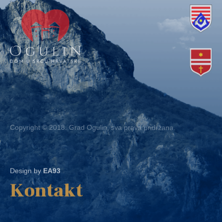
Copyright © 2018. Grad Ogulin, sva prava pridržana.
Design by
EA93
Kontakt
Ured: Ulica B.Frankopana 11, 47300 Ogulin