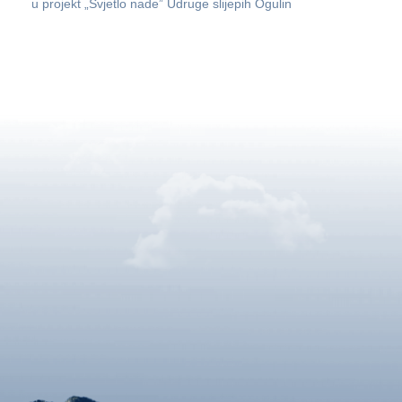
u projekt „Svjetlo nade” Udruge slijepih Ogulin