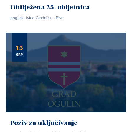
Obilježena 35. obljetnica
pogibije Ivice Cindrića – Pive
15
SRP
Poziv za uključivanje