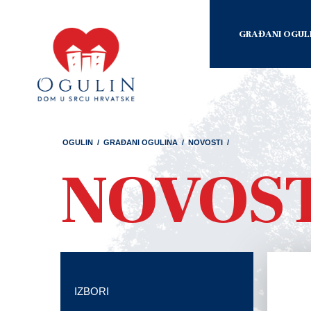
GRAĐANI OGUL
OGULIN
/
GRAĐANI OGULINA
/
NOVOSTI
/
NOVOS
IZBORI