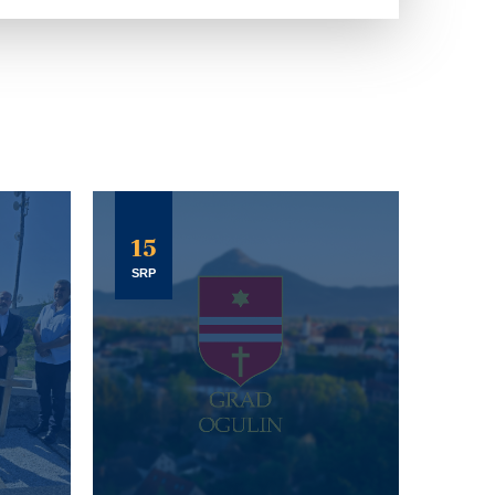
15
SRP