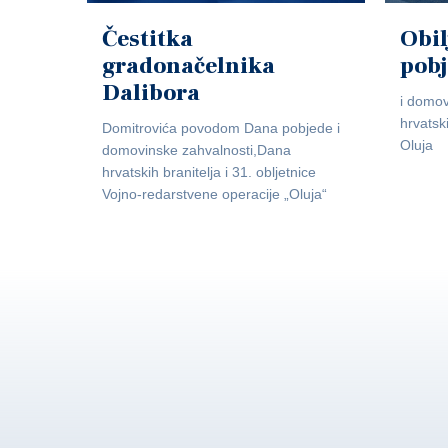
Čestitka
Obil
gradonačelnika
pob
Dalibora
i domov
hrvatsk
Domitrovića povodom Dana pobjede i
Oluja
domovinske zahvalnosti,Dana
hrvatskih branitelja i 31. obljetnice
Vojno-redarstvene operacije „Oluja“