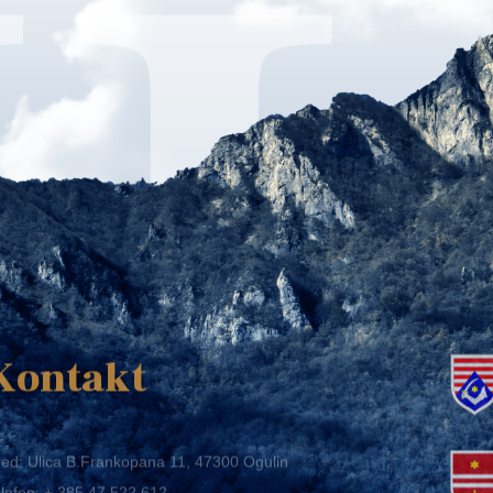
K
Kontakt
ed: Ulica B.Frankopana 11, 47300 Ogulin
lefon:
+ 385 47 522 612
lefaks:
+ 385 47 522 821