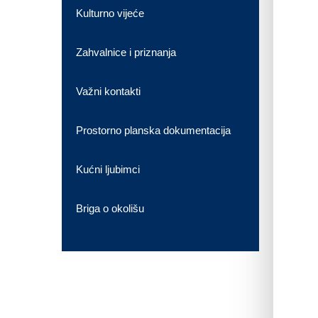
Kulturno vijeće
Zahvalnice i priznanja
Važni kontakti
Prostorno planska dokumentacija
Kućni ljubimci
Briga o okolišu