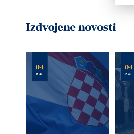
Izdvojene novosti
04
04
KOL
KOL