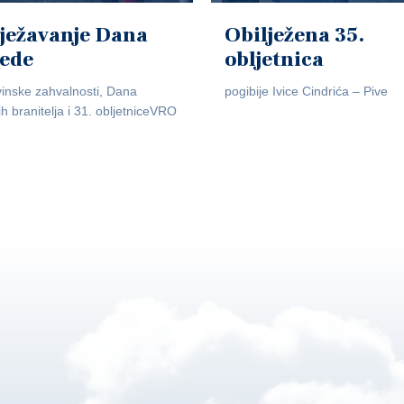
ježavanje Dana
Obilježena 35.
jede
obljetnica
inske zahvalnosti, Dana
pogibije Ivice Cindrića – Pive
ih branitelja i 31. obljetniceVRO