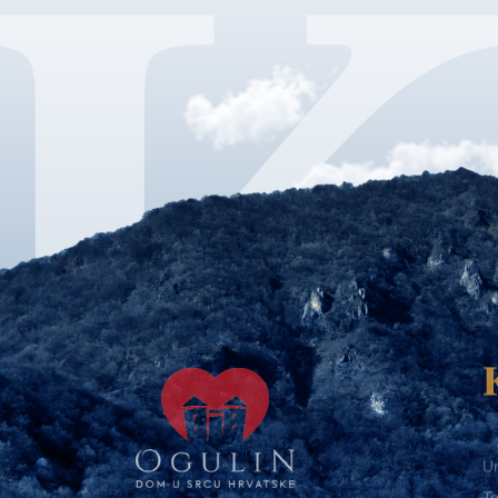
Ur
Te
Te