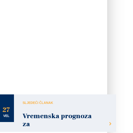
SLJEDEĆI ČLANAK
27
Vremenska prognoza
VEL
za