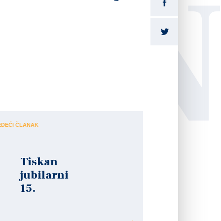
LI
poljoprivredniku – Izazovi”.
Ogulin od 12:00 do 14:00 sati.
EDEĆI ČLANAK
Tiskan
jubilarni
15.