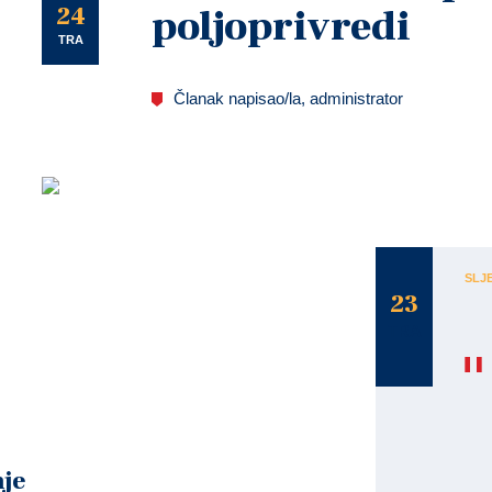
U
24
poljoprivredi
TRA
Članak napisao/la, administrator
Pozivamo vas na Dijalog na temu: “Što EU donosi hrvatskom 
Utorak, 29. travnja 2014. u Gradskoj knjižnici i čitaonici, 
SLJ
23
TRA
je