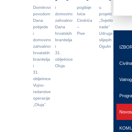
Domitrovića
i
pogibije
u
povodom
domovinske
Ivice
projekt
Dana
zahvalnosti,
Cindrića
„Svjetlo
pobjede
Dana
–
nade”
i
hrvatskih
Pive
Udruge
domovinske
branitelja
slijepih
zahvalnosti,Dana
i
Ogulin
IZBOR
hrvatskih
31.
branitelja
obljetniceVRO
Civilna
i
Oluja
31.
obljetnice
Vatrog
Vojno-
redarstvene
Progr
operacije
„Oluja“
Novost
KOMU