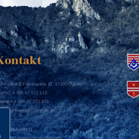
K
Kontakt
ed: Ulica B.Frankopana 11, 47300 Ogulin
lefon:
+ 385 47 522 612
lefaks:
+ 385 47 522 821
mail:
grad-ogulin@ogulin.hr
IB: 58264108511
BAN: HR1424020061829700009
i