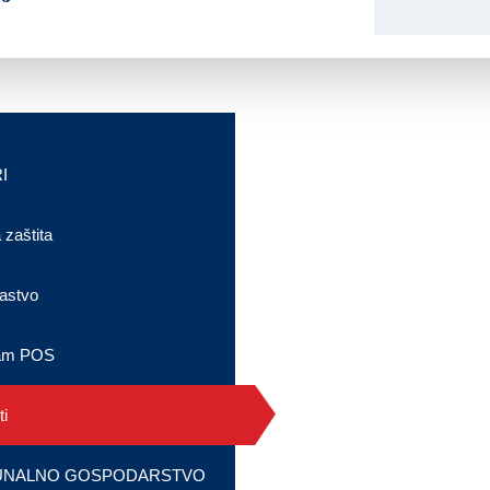
I
 zaštita
astvo
am POS
i
NALNO GOSPODARSTVO