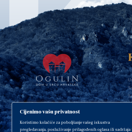
Ur
Te
Te
E-
Cijenimo vašu privatnost
O
Copyright © 2018. Grad Ogulin,
sva prava pridržana.
I
Koristimo kolačiće za poboljšanje vašeg iskustva
pregledavanja, posluživanje prilagođenih oglasa ili sadržaja 