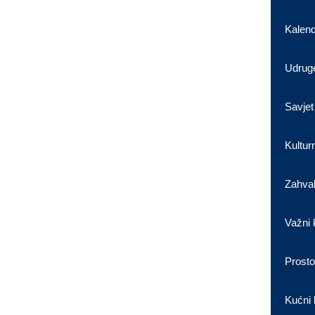
Kalen
Udrug
Savjet
Kultur
Zahval
Važni 
Prosto
Kućni 