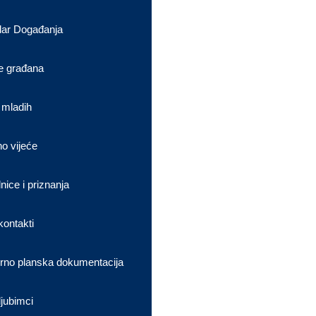
dar Događanja
e građana
 mladih
no vijeće
nice i priznanja
kontakti
rno planska dokumentacija
ljubimci