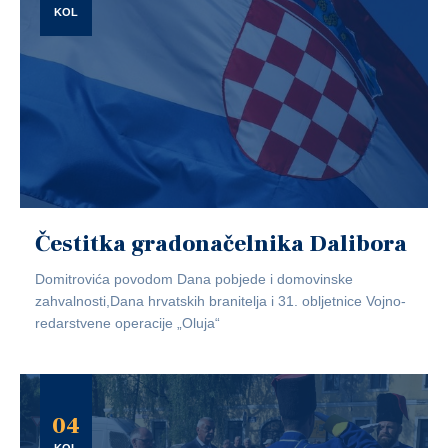
KOL
Čestitka gradonačelnika Dalibora
Domitrovića povodom Dana pobjede i domovinske
zahvalnosti,Dana hrvatskih branitelja i 31. obljetnice Vojno-
redarstvene operacije „Oluja“
04