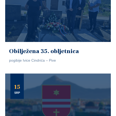
Obilježena 35. obljetnica
pogibije Ivice Cindrića – Pive
15
SRP