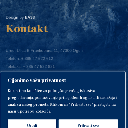
Design by
EA93
Kontakt
Ured: Ulica B.Frankopana 11, 47300 Ogulin
Telefon:
+ 385 47 522 612
Telefaks:
+ 385 47 522 821
E-mail:
grad-ogulin@ogulin.hr
Cijenimo vašu privatnost
OIB: 58264108511
Koristimo kolačiće za poboljšanje vašeg iskustva
IBAN: HR1424020061829700009
pregledavanja, posluživanje prilagođenih oglasa ili sadržaja i
analizu našeg prometa. Klikom na "Prihvati sve" pristajete na
našu upotrebu kolačića.
Uredi
Prihvati sve