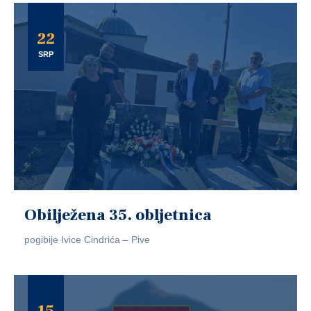
22
SRP
Obilježena 35. obljetnica
pogibije Ivice Cindrića – Pive
15