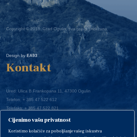
Copyright © 2018. Grad Ogulin, sva prava pridržana.
Design by
EA93
Kontakt
Ured: Ulica B.Frankopana 11, 47300 Ogulin
Telefon:
+ 385 47 522 612
Telefaks:
+ 385 47 522 821
E-mail:
grad-ogulin@ogulin.hr
Cijenimo vašu privatnost
OIB: 58264108511
Koristimo kolačiće za poboljšanje vašeg iskustva
IBAN: HR1424020061829700009