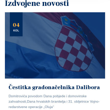
Izdvojene novosti
04
KOL
Čestitka gradonačelnika Dalibora
Domitrovića povodom Dana pobjede i domovinske
zahvalnosti,Dana hrvatskih branitelja i 31. obljetnice Vojno-
redarstvene operacije „Oluja“