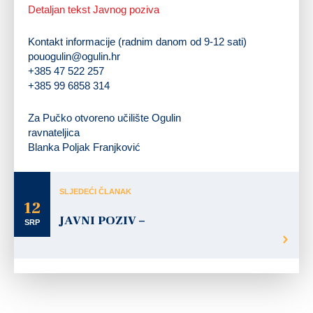
Detaljan tekst Javnog poziva
Kontakt informacije (radnim danom od 9-12 sati)
pouogulin@ogulin.hr
+385 47 522 257
+385 99 6858 314
Za Pučko otvoreno učilište Ogulin
ravnateljica
Blanka Poljak Franjković
SLJEDEĆI ČLANAK
12
JAVNI POZIV –
SRP