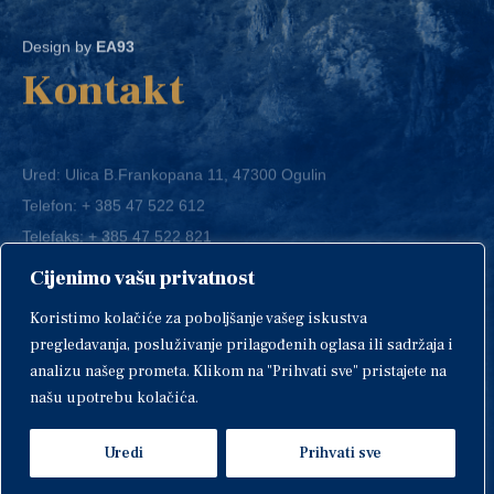
Design by
EA93
Kontakt
Ured: Ulica B.Frankopana 11, 47300 Ogulin
Telefon:
+ 385 47 522 612
Telefaks:
+ 385 47 522 821
E-mail:
grad-ogulin@ogulin.hr
Cijenimo vašu privatnost
OIB: 58264108511
Koristimo kolačiće za poboljšanje vašeg iskustva
IBAN: HR1424020061829700009
pregledavanja, posluživanje prilagođenih oglasa ili sadržaja i
analizu našeg prometa. Klikom na "Prihvati sve" pristajete na
našu upotrebu kolačića.
Uredi
Prihvati sve