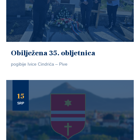
Obilježena 35. obljetnica
pogibije Ivice Cindrića – Pive
15
SRP