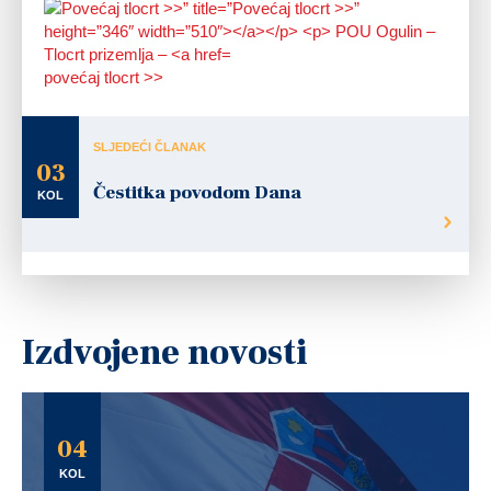
povećaj tlocrt >>
SLJEDEĆI ČLANAK
03
Čestitka povodom Dana
KOL
Izdvojene novosti
04
KOL