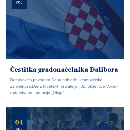
KOL
Čestitka gradonačelnika Dalibora
Domitrovića povodom Dana pobjede i domovinske
zahvalnosti,Dana hrvatskih branitelja i 31. obljetnice Vojno-
redarstvene operacije „Oluja“
04
KOL