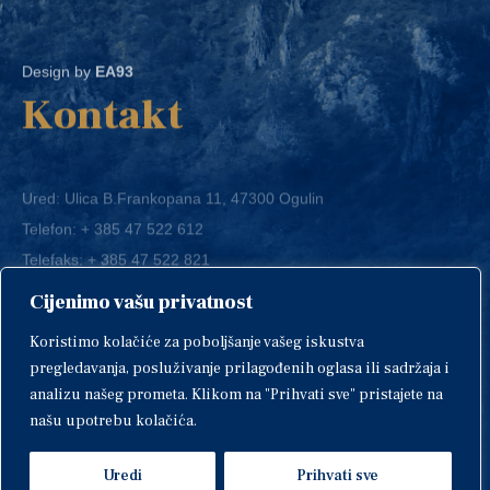
Design by
EA93
Kontakt
Ured: Ulica B.Frankopana 11, 47300 Ogulin
Telefon:
+ 385 47 522 612
Telefaks:
+ 385 47 522 821
E-mail:
grad-ogulin@ogulin.hr
Cijenimo vašu privatnost
OIB: 58264108511
Koristimo kolačiće za poboljšanje vašeg iskustva
IBAN: HR1424020061829700009
pregledavanja, posluživanje prilagođenih oglasa ili sadržaja i
analizu našeg prometa. Klikom na "Prihvati sve" pristajete na
našu upotrebu kolačića.
Uredi
Prihvati sve