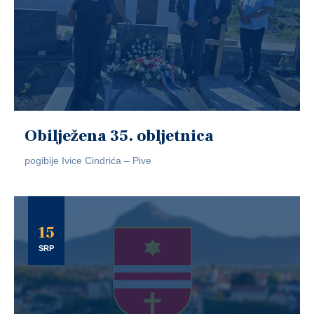
Obilježena 35. obljetnica
pogibije Ivice Cindrića – Pive
15
SRP