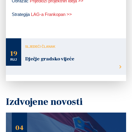
Obrazac
Prijedlozi projektnih ideja >>
Strategija
LAG-a Frankopan >>
SLJEDEĆI ČLANAK
19
Dječje gradsko vijeće
RUJ
Izdvojene novosti
04