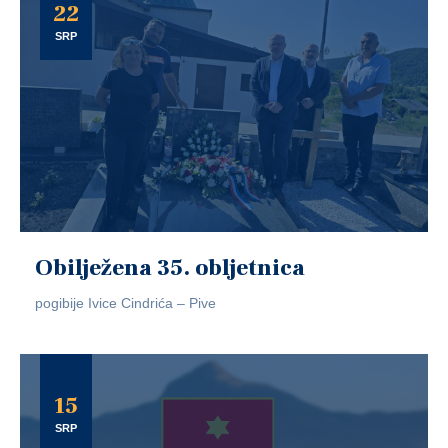
22
SRP
Obilježena 35. obljetnica
pogibije Ivice Cindrića – Pive
15
SRP