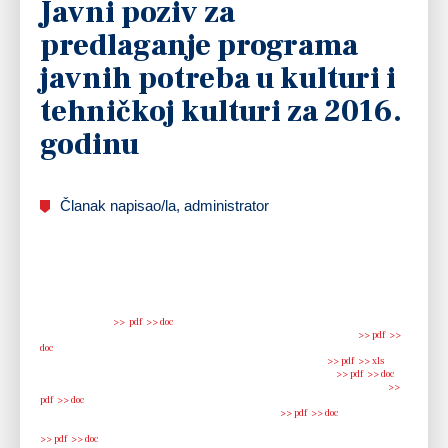
Javni poziv za
predlaganje programa
javnih potreba u kulturi i
tehničkoj kulturi za 2016.
godinu
Članak napisao/la, administrator
Javni poziv za predlaganje programa javnih potreba u kulturi i tehničkoj kulturi
za 2016. godinu
>> pdf
>> doc
Kontrolni popis dokumenta i priloga za provjeru kultura i tehnička kultura
>> pdf
>>
doc
Obrazac financijskog izvještaja projekta kultura i tehnička kultura
>> pdf
>> xls
Obrazac izjave o financiranim projektima kultura i tehnička kultura
>> pdf
>> doc
Obrazac izjave o nepostojanju dvostrukog financiranja kultura i tehnička kultura
>>
pdf
>> doc
Obrazac izjave o partnerstvu kultura i tehnička kultura
>> pdf
>> doc
Obrazac Izjave o točnosti i istinitosti podataka Ogulin 2016 kultura i tehnička kultura
>> pdf
>> doc