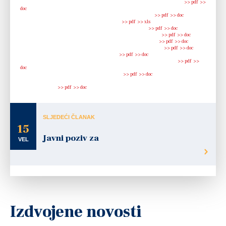
Obrazac opisa programa ili projekta Grad Ogulin kultura i tehnička kultura
>> pdf
>>
doc
Obrazac opisnog izvještaja projekta kultura i tehnička kultura
>> pdf
>> doc
Obrazac proračuna kultura i tehnička kultura
>> pdf
>> xls
Obrazac ugovora o financiranju kultura i tehnička kultura
>> pdf
>> doc
Obrazac za formalnu provjeru prijave kultura i tehnička kultura
>> pdf
>> doc
Obrazac za procjenu kvalitete prijave kultura i tehnička kultura
>> pdf
>> doc
Obrazac zahtjeva za isplatom sredstava kultura i tehnička kultura
>> pdf
>> doc
Obrazac životopisa kultura i tehnička kultura
>> pdf
>> doc
Odluka o načinu raspodjele sredstava za kulturu i tehničku kulturu 2016
>> pdf
>>
doc
Upute za prijavitelje kultura i tehnička kultura
>> pdf
>> doc
Zahtjev za izdavanje potvrde o nepostojanju duga prema gradu Ogulinu kultura i
tehnička kultura
>> pdf
>> doc
SLJEDEĆI ČLANAK
15
Javni poziv za
VEL
Izdvojene novosti