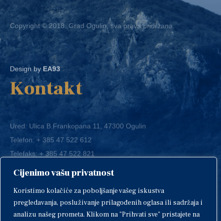
Copyright © 2018. Grad Ogulin, sva prava pridržana.
Design by
EA93
Kontakt
Ured: Ulica B.Frankopana 11, 47300 Ogulin
Telefon:
+ 385 47 522 612
Telefaks:
+ 385 47 522 821
E-mail:
grad-ogulin@ogulin.hr
Cijenimo vašu privatnost
OIB: 58264108511
Koristimo kolačiće za poboljšanje vašeg iskustva
IBAN: HR1424020061829700009
pregledavanja, posluživanje prilagođenih oglasa ili sadržaja i
analizu našeg prometa. Klikom na "Prihvati sve" pristajete na