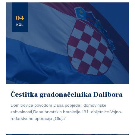
04
KOL
Čestitka gradonačelnika Dalibora
Domitrovića povodom Dana pobjede i domovinske
zahvalnosti,Dana hrvatskih branitelja i 31. obljetnice Vojno-
redarstvene operacije „Oluja“