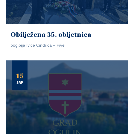
Obilježena 35. obljetnica
pogibije Ivice Cindrića – Pive
15
SRP