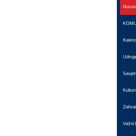
Novost
KOMU
Kalen
Udrug
Savjet
Kultur
Zahval
Važni 