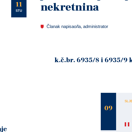
U
11
nekretnina
STU
Članak napisao/la, administrator
k.č.br. 6935/8 i 6935/9 
SLJ
09
STU
je