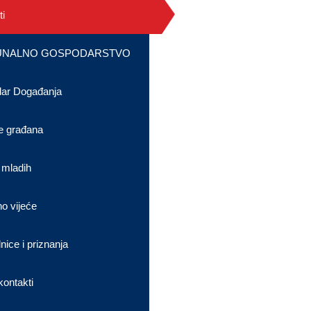
i
NALNO GOSPODARSTVO
dar Događanja
e građana
 mladih
no vijeće
nice i priznanja
kontakti