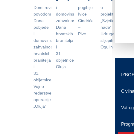
Domitrovića
i
pogibije
u
povodom
domovinske
Ivice
projekt
Dana
zahvalnosti,
Cindrića
„Svjetlo
pobjede
Dana
–
nade”
i
hrvatskih
Pive
Udruge
domovinske
branitelja
slijepih
zahvalnosti,Dana
i
Ogulin
hrvatskih
31.
branitelja
obljetniceVRO
i
Oluja
31.
IZBOR
obljetnice
Vojno-
Civilna
redarstvene
operacije
„Oluja“
Vatrog
Progr