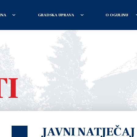
INA
GRADSKA UPRAVA
O OGULINU
TI
JAVNI NATJEČAJ 