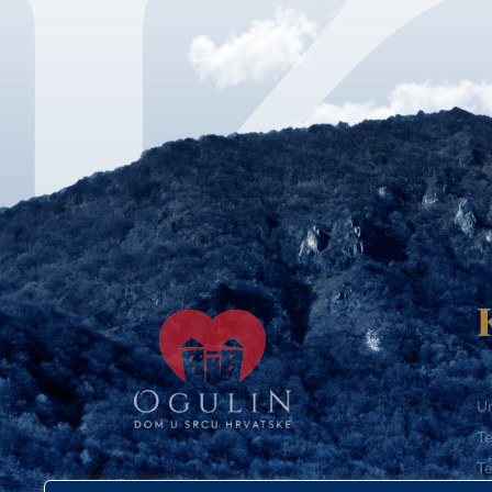
Ur
Te
Te
E-