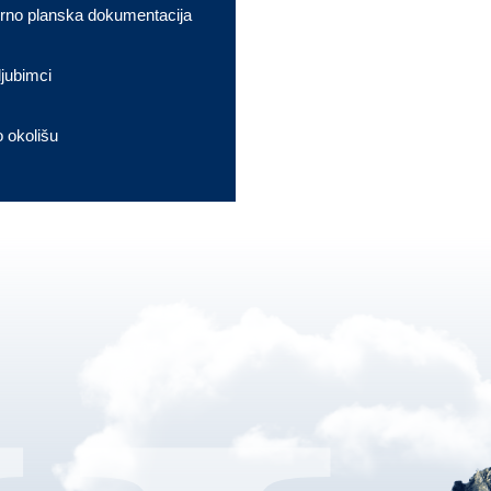
rno planska dokumentacija
ljubimci
o okolišu