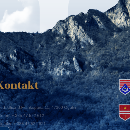
K
Kontakt
ed: Ulica B.Frankopana 11, 47300 Ogulin
lefon:
+ 385 47 522 612
lefaks:
+ 385 47 522 821
mail:
grad-ogulin@ogulin.hr