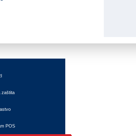
I
 zaštita
astvo
am POS