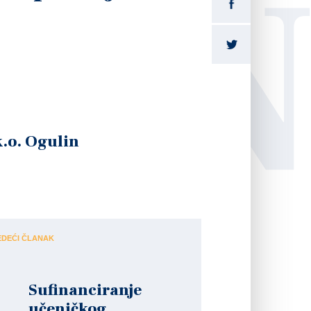
LI
k.o. Ogulin
EDEĆI ČLANAK
Sufinanciranje
učeničkog