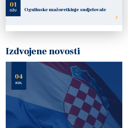
01
Ogulinske mažoretkinje sudjelovale
OŽU
Izdvojene novosti
04
KOL