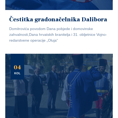
Čestitka gradonačelnika Dalibora
Domitrovića povodom Dana pobjede i domovinske
zahvalnosti,Dana hrvatskih branitelja i 31. obljetnice Vojno-
redarstvene operacije „Oluja“
04
KOL