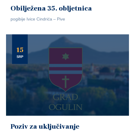
Obilježena 35. obljetnica
pogibije Ivice Cindrića – Pive
15
SRP
Poziv za uključivanje