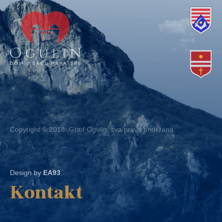
Copyright © 2018. Grad Ogulin, sva prava pridržana.
Design by
EA93
Kontakt
Ured: Ulica B.Frankopana 11, 47300 Ogulin