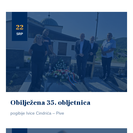
22
SRP
Obilježena 35. obljetnica
pogibije Ivice Cindrića – Pive