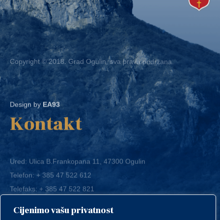
Copyright © 2018. Grad Ogulin, sva prava pridržana.
Design by
EA93
Kontakt
Ured: Ulica B.Frankopana 11, 47300 Ogulin
Telefon:
+ 385 47 522 612
Telefaks:
+ 385 47 522 821
E-mail:
grad-ogulin@ogulin.hr
Cijenimo vašu privatnost