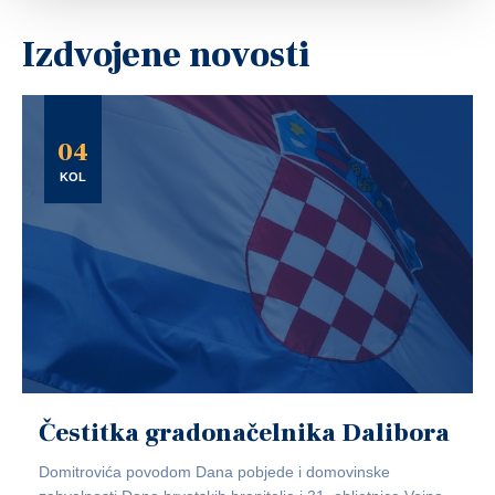
Izdvojene novosti
04
KOL
Čestitka gradonačelnika Dalibora
Domitrovića povodom Dana pobjede i domovinske