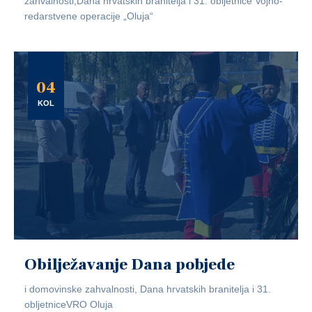
zahvalnosti,Dana hrvatskih branitelja i 31. obljetnice Vojno-
redarstvene operacije „Oluja“
04
KOL
Obilježavanje Dana pobjede
i domovinske zahvalnosti, Dana hrvatskih branitelja i 31.
obljetniceVRO Oluja