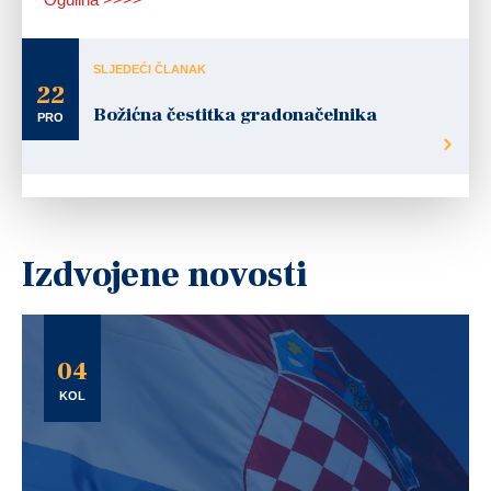
SLJEDEĆI ČLANAK
22
Božićna čestitka gradonačelnika
PRO
Izdvojene novosti
04
KOL