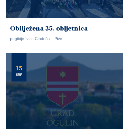
Obilježena 35. obljetnica
pogibije Ivice Cindrića – Pive
15
SRP