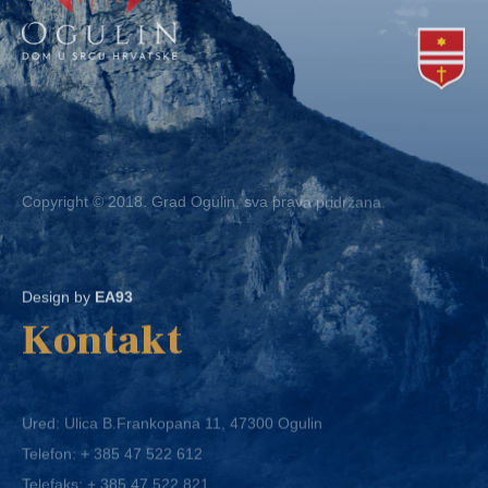
Copyright © 2018. Grad Ogulin, sva prava pridržana.
Design by
EA93
Kontakt
Ured: Ulica B.Frankopana 11, 47300 Ogulin
Telefon:
+ 385 47 522 612
Telefaks:
+ 385 47 522 821
E-mail:
grad-ogulin@ogulin.hr