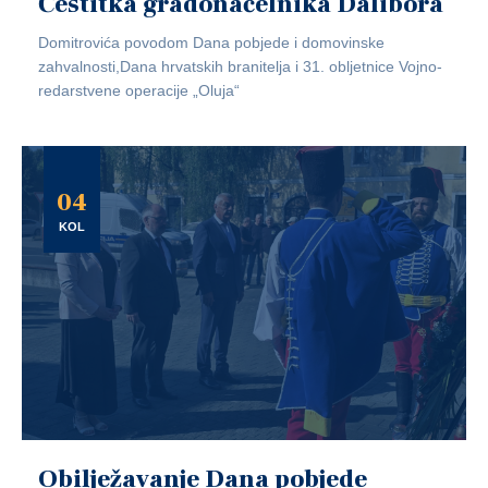
Čestitka gradonačelnika Dalibora
Domitrovića povodom Dana pobjede i domovinske
zahvalnosti,Dana hrvatskih branitelja i 31. obljetnice Vojno-
redarstvene operacije „Oluja“
04
KOL
Obilježavanje Dana pobjede