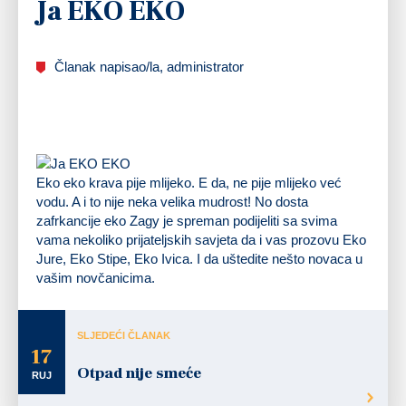
Ja EKO EKO
Članak napisao/la, administrator
Eko eko krava pije mlijeko. E da, ne pije mlijeko već
vodu. A i to nije neka velika mudrost! No dosta
zafrkancije eko Zagy je spreman podijeliti sa svima
vama nekoliko prijateljskih savjeta da i vas prozovu Eko
Jure, Eko Stipe, Eko Ivica. I da uštedite nešto novaca u
vašim novčanicima.
SLJEDEĆI ČLANAK
17
Otpad nije smeće
RUJ