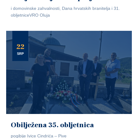
i domovinske zahvalnosti, Dana hrvatskih branitelja i 31.
obljetniceVRO Oluja
22
SRP
Obilježena 35. obljetnica
pogibije Ivice Cindrića – Pive