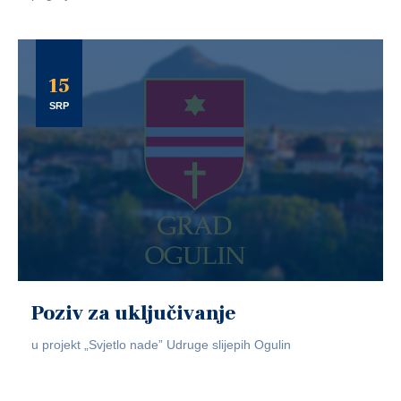
15
SRP
Poziv za uključivanje
u projekt „Svjetlo nade” Udruge slijepih Ogulin