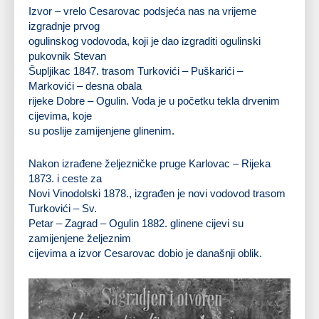
Izvor – vrelo Cesarovac podsjeća nas na vrijeme
izgradnje prvog
ogulinskog vodovoda, koji je dao izgraditi ogulinski
pukovnik Stevan
Šupljikac
1847
. trasom Turkovići – Puškarići –
Markovići – desna obala
rijeke Dobre – Ogulin. Voda je u početku tekla drvenim
cijevima, koje
su poslije zamijenjene glinenim.
Nakon izrađene željezničke pruge Karlovac – Rijeka
1873. i ceste za
Novi Vinodolski 1878., izgrađen je novi vodovod trasom
Turkovići – Sv.
Petar – Zagrad – Ogulin 1882. glinene cijevi su
zamijenjene željeznim
cijevima a izvor Cesarovac dobio je današnji oblik.