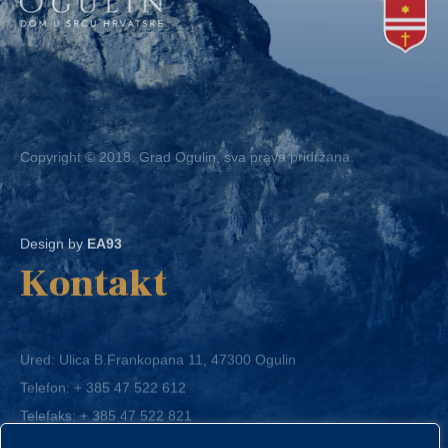
Copyright © 2018. Grad Ogulin, sva prava pridržana.
Design by
EA93
Kontakt
Ured: Ulica B.Frankopana 11, 47300 Ogulin
Telefon:
+ 385 47 522 612
Telefaks:
+ 385 47 522 821
E-mail:
grad-ogulin@ogulin.hr