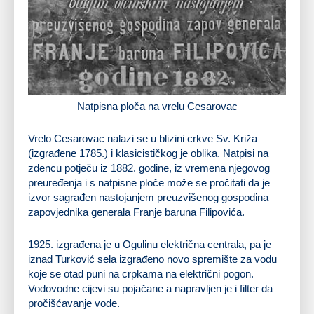
Natpisna ploča na vrelu Cesarovac
Vrelo Cesarovac nalazi se u blizini
crkve Sv. Križa
(izgrađene 1785.) i klasicističkog je oblika. Natpisi na
zdencu potječu iz 1882. godine, iz vremena njegovog
preuređenja i s natpisne ploče može se pročitati da je
izvor sagrađen nastojanjem preuzvišenog gospodina
zapovjednika generala Franje baruna Filipovića.
1925. izgrađena je u Ogulinu električna centrala, pa je
iznad Turković sela izgrađeno novo spremište za vodu
koje se otad puni na crpkama na električni pogon.
Vodovodne cijevi su pojačane a napravljen je i filter da
pročišćavanje vode.