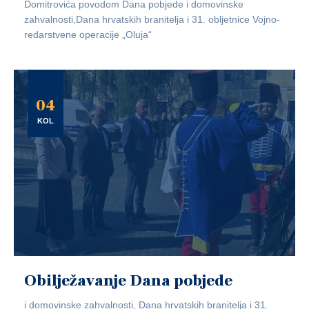
Domitrovića povodom Dana pobjede i domovinske
zahvalnosti,Dana hrvatskih branitelja i 31. obljetnice Vojno-
redarstvene operacije „Oluja“
04
KOL
Obilježavanje Dana pobjede
i domovinske zahvalnosti, Dana hrvatskih branitelja i 31.