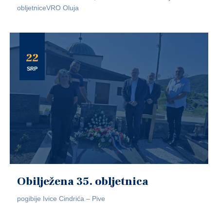
obljetniceVRO Oluja
22
SRP
Obilježena 35. obljetnica
pogibije Ivice Cindrića – Pive