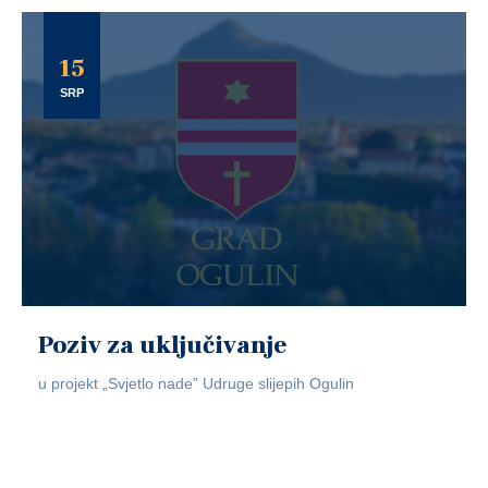
15
SRP
Poziv za uključivanje
u projekt „Svjetlo nade” Udruge slijepih Ogulin