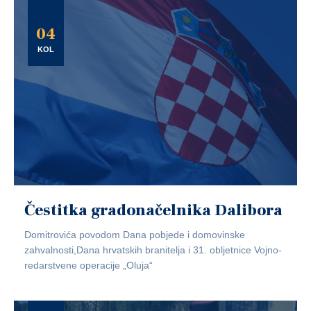
04
KOL
Čestitka gradonačelnika Dalibora
Domitrovića povodom Dana pobjede i domovinske
zahvalnosti,Dana hrvatskih branitelja i 31. obljetnice Vojno-
redarstvene operacije „Oluja“