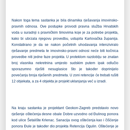
Nakon toga tema sastanka je bila dinamika rješavanja imovinsko-
pravnih odnosa. Ove postupke provodi pravna služba Hrvatskih
voda u suradnji s
pravničkim timovima koje je za potrebe projekta,
kako bi ubrzala njegovu provedbu, ustupila Karlovačka županija.
Konstatirano je da se nakon početnih
uhodavanja intenziviralo
rješavanje predmeta te imovinsko-pravni odnosi neće biti kočnica
provedbe niti jedne faze projekta. U proteklom razdoblju se
znatan
broj vlasnika nekretnina umjesto sudskim putem ipak odlučio
sporazumno riješiti nesuglasice što je također doprinijelo
povećanju broja
riješenih predmeta. U zoni retencije će trebati rušiti
12 objekata, a za 4 objekta je projekt uklanjanja već u izradi.
Na kraju sastanka je projektant Geokon-Zagreb predstavio novo
rješenje oštećenja desne obale Dobre uzvodno od Đulinog ponora
kod ulice Šetalište
Krlenac. Sanacija ovog oštećenja kao i čišćenje
ponora Đule je također dio projekta Retencija Ogulin. Oštećenje je