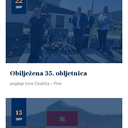
22
SRP
Obilježena 35. obljetnica
pogibije Ivice Cindrića – Pive
15
SRP