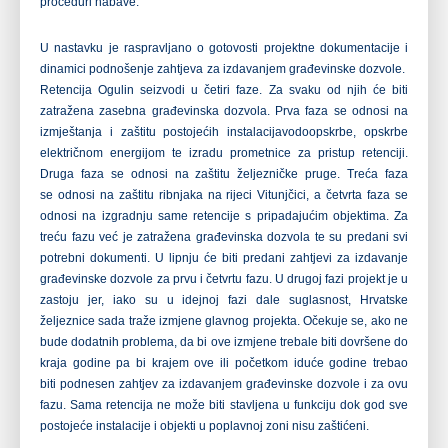
proceduri nabave.
U nastavku je raspravljano o gotovosti projektne dokumentacije i
dinamici podnošenje zahtjeva za izdavanjem građevinske dozvole.
Retencija Ogulin se
izvodi u četiri faze. Za svaku od njih će biti
zatražena zasebna građevinska dozvola. Prva faza se odnosi na
izmještanja i zaštitu postojećih instalacija
vodoopskrbe, opskrbe
električnom energijom te izradu prometnice za pristup retenciji.
Druga faza se odnosi na zaštitu željezničke pruge. Treća faza
se
odnosi na zaštitu ribnjaka na rijeci Vitunjčici, a četvrta faza se
odnosi na izgradnju same retencije s pripadajućim objektima. Za
treću fazu već je zatražena građevinska dozvola te su predani svi
potrebni dokumenti. U lipnju će biti predani zahtjevi za izdavanje
građevinske dozvole za prvu i četvrtu fazu. U drugoj fazi projekt je u
zastoju jer, iako su u idejnoj fazi dale suglasnost, Hrvatske
željeznice sada traže izmjene glavnog projekta. Očekuje se, ako ne
bude dodatnih problema, da bi ove izmjene trebale biti dovršene do
kraja godine pa bi krajem ove ili početkom iduće godine trebao
biti
podnesen zahtjev za izdavanjem građevinske dozvole i za ovu
fazu. Sama retencija ne može biti stavljena u funkciju dok god sve
postojeće instalacije i objekti u poplavnoj zoni nisu zaštićeni.