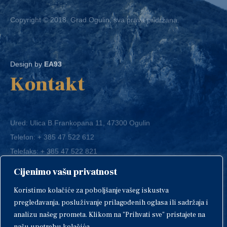
Copyright © 2018. Grad Ogulin, sva prava pridržana.
Design by
EA93
Kontakt
Ured: Ulica B.Frankopana 11, 47300 Ogulin
Telefon:
+ 385 47 522 612
Telefaks:
+ 385 47 522 821
E-mail:
grad-ogulin@ogulin.hr
Cijenimo vašu privatnost
OIB: 58264108511
Koristimo kolačiće za poboljšanje vašeg iskustva
IBAN: HR1424020061829700009
pregledavanja, posluživanje prilagođenih oglasa ili sadržaja i
analizu našeg prometa. Klikom na "Prihvati sve" pristajete na