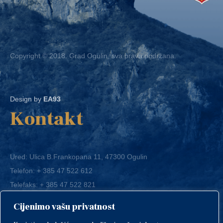
Copyright © 2018. Grad Ogulin, sva prava pridržana.
Design by
EA93
Kontakt
Ured: Ulica B.Frankopana 11, 47300 Ogulin
Telefon:
+ 385 47 522 612
Telefaks:
+ 385 47 522 821
E-mail:
grad-ogulin@ogulin.hr
Cijenimo vašu privatnost
OIB: 58264108511