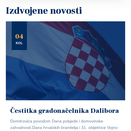
Izdvojene novosti
04
KOL
Čestitka gradonačelnika Dalibora
Domitrovića povodom Dana pobjede i domovinske
zahvalnosti,Dana hrvatskih branitelja i 31. obljetnice Vojno-