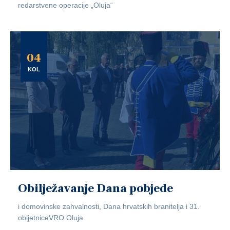
redarstvene operacije „Oluja“
04
KOL
Obilježavanje Dana pobjede
i domovinske zahvalnosti, Dana hrvatskih branitelja i 31.
obljetniceVRO Oluja