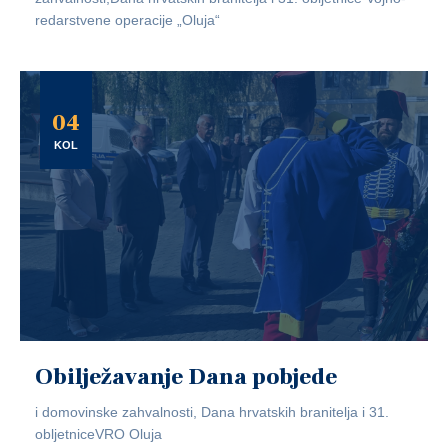
redarstvene operacije „Oluja“
04
KOL
Obilježavanje Dana pobjede
i domovinske zahvalnosti, Dana hrvatskih branitelja i 31.
obljetniceVRO Oluja