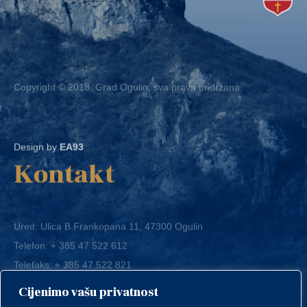
Copyright © 2018. Grad Ogulin, sva prava pridržana.
Design by
EA93
Kontakt
Ured: Ulica B.Frankopana 11, 47300 Ogulin
Telefon:
+ 385 47 522 612
Telefaks:
+ 385 47 522 821
E-mail:
grad-ogulin@ogulin.hr
Cijenimo vašu privatnost
OIB: 58264108511