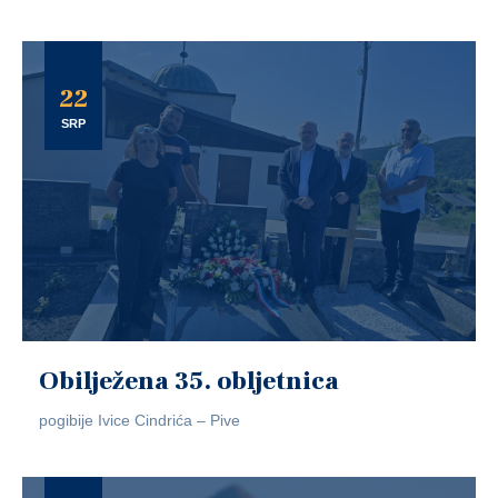
22
SRP
Obilježena 35. obljetnica
pogibije Ivice Cindrića – Pive