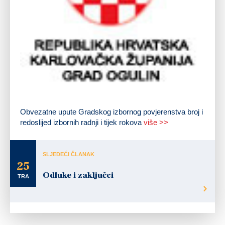
Obvezatne upute Gradskog izbornog povjerenstva broj i
redoslijed izbornih radnji i tijek rokova
više >>
SLJEDEĆI ČLANAK
25
Odluke i zaključci
TRA