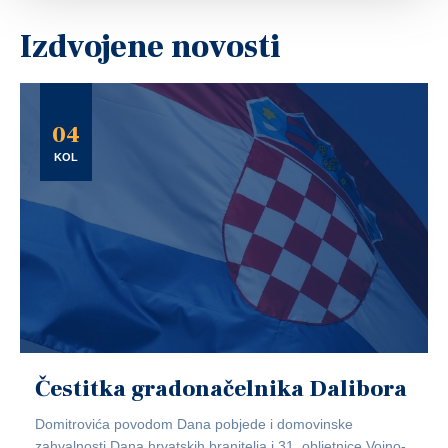
Izdvojene novosti
04
KOL
Čestitka gradonačelnika Dalibora
Domitrovića povodom Dana pobjede i domovinske
zahvalnosti,Dana hrvatskih branitelja i 31. obljetnice Vojno-