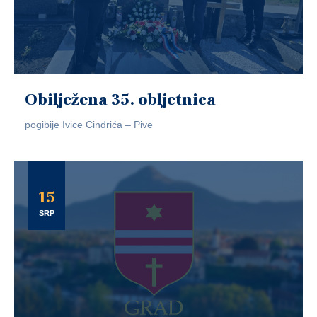
Obilježena 35. obljetnica
pogibije Ivice Cindrića – Pive
15
SRP