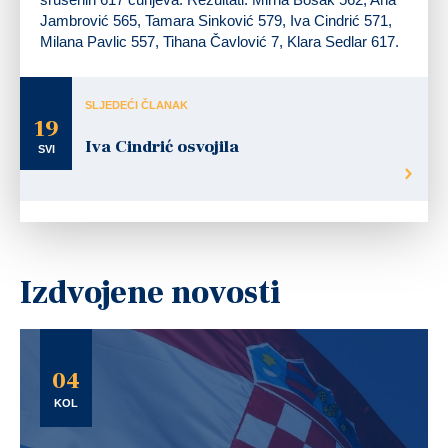
Jambrović 565, Tamara Sinković 579, Iva Cindrić 571,
Milana Pavlic 557, Tihana Čavlović 7, Klara Sedlar 617.
SLJEDEĆI ČLANAK
19
Iva Cindrić osvojila
SVI
Izdvojene novosti
04
KOL