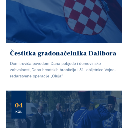
Čestitka gradonačelnika Dalibora
Domitrovića povodom Dana pobjede i domovinske
zahvalnosti,Dana hrvatskih branitelja i 31. obljetnice Vojno-
redarstvene operacije „Oluja“
04
KOL