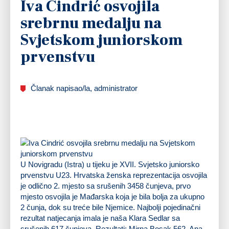
Iva Cindrić osvojila
srebrnu medalju na
Svjetskom juniorskom
prvenstvu
Članak napisao/la, administrator
U Novigradu (Istra) u tijeku je XVII. Svjetsko juniorsko
prvenstvu U23. Hrvatska ženska reprezentacija osvojila
je odlično 2. mjesto sa srušenih 3458 čunjeva, prvo
mjesto osvojila je Mađarska koja je bila bolja za ukupno
2 čunja, dok su treće bile Njemice. Najbolji pojedinačni
rezultat natjecanja imala je naša Klara Sedlar sa
srušenih 617 čunjeva. Rezultati: Mirna Bosak 562, Ana