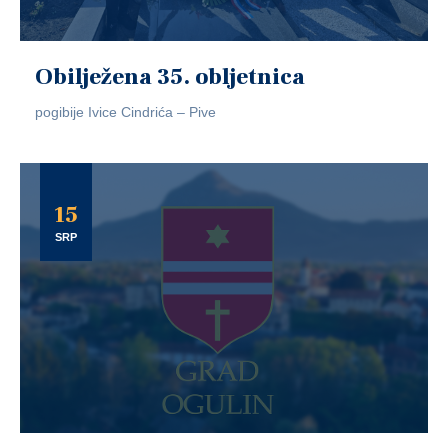
Obilježena 35. obljetnica
pogibije Ivice Cindrića – Pive
15
SRP