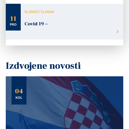
SLJEDEĆI ČLANAK
11
Covid 19 –
PRO
Izdvojene novosti
04
KOL