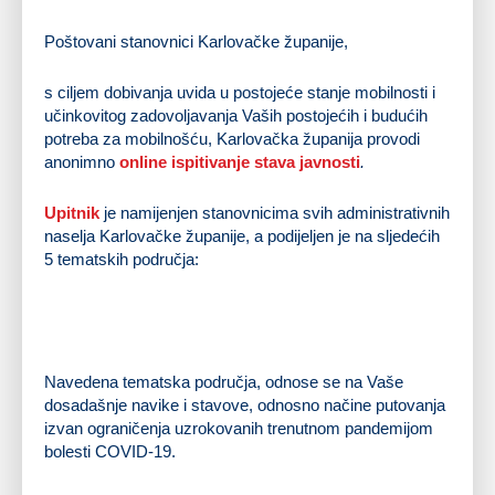
Poštovani stanovnici Karlovačke županije,
s ciljem dobivanja uvida u postojeće stanje mobilnosti i
učinkovitog zadovoljavanja Vaših postojećih i budućih
potreba za mobilnošću, Karlovačka županija provodi
anonimno
online ispitivanje stava javnosti
.
Upitnik
je namijenjen stanovnicima svih administrativnih
naselja Karlovačke županije, a podijeljen je na sljedećih
5 tematskih područja:
osnovne i statističke informacije
sredstva mobilnosti
informacije o putovanjima
promjena navika putovanja
stavovi i motivacije
Navedena tematska područja, odnose se na Vaše
dosadašnje navike i stavove, odnosno načine putovanja
izvan ograničenja uzrokovanih trenutnom pandemijom
bolesti COVID-19.