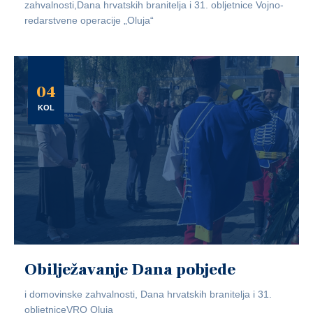
zahvalnosti,Dana hrvatskih branitelja i 31. obljetnice Vojno-
redarstvene operacije „Oluja“
04
KOL
Obilježavanje Dana pobjede
i domovinske zahvalnosti, Dana hrvatskih branitelja i 31.
obljetniceVRO Oluja