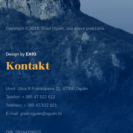
Copyright © 2018. Grad Ogulin, sva prava pridržana.
Design by
EA93
Kontakt
Ured: Ulica B.Frankopana 11, 47300 Ogulin
Telefon:
+ 385 47 522 612
Telefaks:
+ 385 47 522 821
E-mail:
grad-ogulin@ogulin.hr
OIB: 58264108511