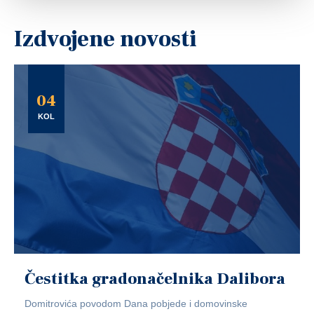
Izdvojene novosti
04
KOL
Čestitka gradonačelnika Dalibora
Domitrovića povodom Dana pobjede i domovinske