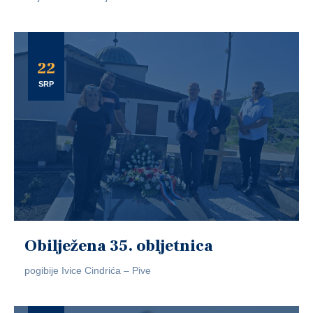
22
SRP
Obilježena 35. obljetnica
pogibije Ivice Cindrića – Pive