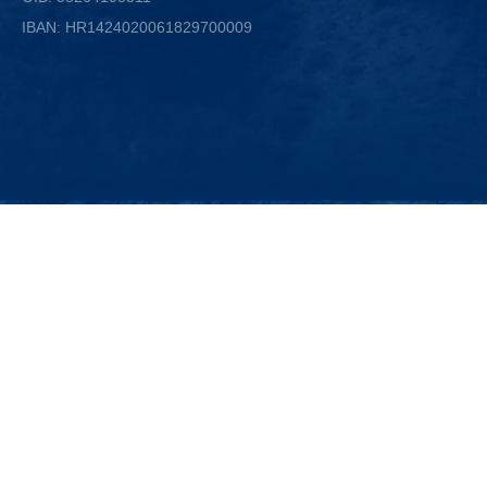
IBAN: HR1424020061829700009