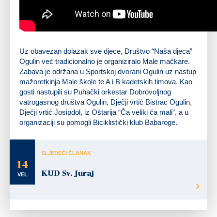
Uz obavezan dolazak sve djece, Društvo “Naša djeca”
Ogulin već tradicionalno je organiziralo Male mačkare.
Zabava je održana u Sportskoj dvorani Ogulin uz nastup
mažoretkinja Male škole te A i B kadetskih timova. Kao
gosti nastupili su Puhački orkestar Dobrovoljnog
vatrogasnog društva Ogulin, Dječji vrtić Bistrac Ogulin,
Dječji vrtić Josipdol, iz Oštarija “Ča veliki ča mali”, a u
organizaciji su pomogli Biciklistički klub Babaroge.
SLJEDEĆI ČLANAK
14
KUD Sv. Juraj
VEL