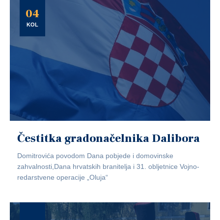
04
KOL
Čestitka gradonačelnika Dalibora
Domitrovića povodom Dana pobjede i domovinske
zahvalnosti,Dana hrvatskih branitelja i 31. obljetnice Vojno-
redarstvene operacije „Oluja“