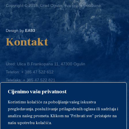
Design by
EA93
Kontakt
Ured: Ulica B.Frankopana 11, 47300 Ogulin
Telefon:
+ 385 47 522 612
Telefaks:
+ 385 47 522 821
E-mail:
grad-ogulin@ogulin.hr
Cijenimo vašu privatnost
OIB: 58264108511
Koristimo kolačiće za poboljšanje vašeg iskustva
IBAN: HR1424020061829700009
pregledavanja, posluživanje prilagođenih oglasa ili sadržaja i
analizu našeg prometa. Klikom na "Prihvati sve" pristajete na
našu upotrebu kolačića.