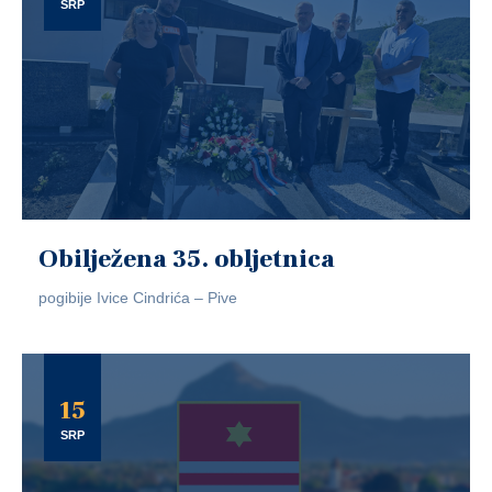
SRP
Obilježena 35. obljetnica
pogibije Ivice Cindrića – Pive
15
SRP