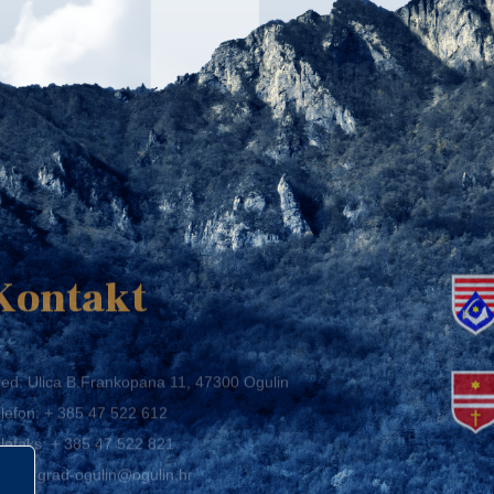
K
Kontakt
ed: Ulica B.Frankopana 11, 47300 Ogulin
lefon:
+ 385 47 522 612
lefaks:
+ 385 47 522 821
mail:
grad-ogulin@ogulin.hr
IB: 58264108511