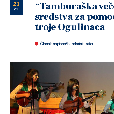
U
21
“Tamburaška več
VEL
sredstva za pomoć
troje Ogulinaca
Članak napisao/la, administrator