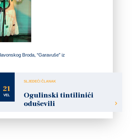
 Slavonskog Broda, “Garavuše” iz
SLJEDEĆI ČLANAK
21
Ogulinski tintilinići
VEL
oduševili