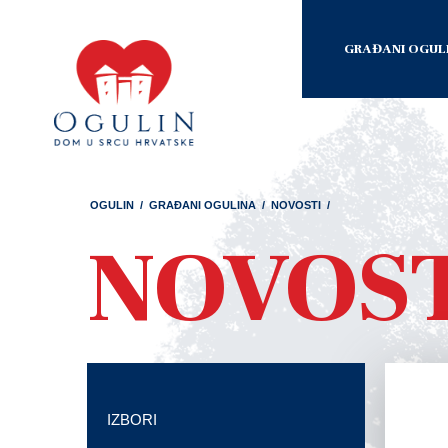
GRAĐANI OGUL
OGULIN
/
GRAĐANI OGULINA
/
NOVOSTI
/
NOVOS
IZBORI