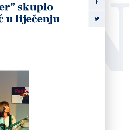
LI
er” skupio
 u liječenju