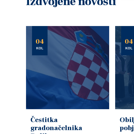
Izdvojene novosti
04
04
KOL
KOL
Čestitka
Obil
gradonačelnika
pob