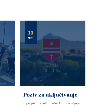
15
SRP
Poziv za uključivanje
u projekt „Svjetlo nade” Udruge slijepih