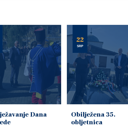
22
SRP
ježavanje Dana
Obilježena 35.
jede
obljetnica