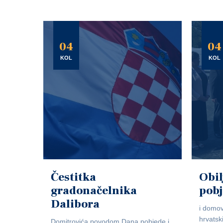
04
04
KOL
KOL
Čestitka
Obil
gradonačelnika
pob
Dalibora
i domov
hrvatsk
Domitrovića povodom Dana pobjede i