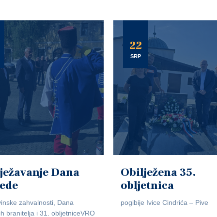
22
SRP
ježavanje Dana
Obilježena 35.
jede
obljetnica
inske zahvalnosti, Dana
pogibije Ivice Cindrića – Pive
ih branitelja i 31. obljetniceVRO