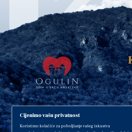
Ur
Te
Te
E-
Cijenimo vašu privatnost
O
Copyright © 2018. Grad Ogulin,
sva prava pridržana.
I
Koristimo kolačiće za poboljšanje vašeg iskustva