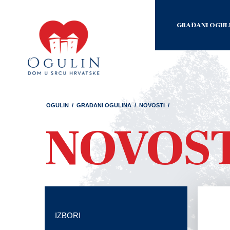
GRAĐANI OGUL
OGULIN
/
GRAĐANI OGULINA
/
NOVOSTI
/
NOVOS
IZBORI