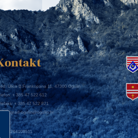
K
Kontakt
ed: Ulica B.Frankopana 11, 47300 Ogulin
lefon:
+ 385 47 522 612
lefaks:
+ 385 47 522 821
mail:
grad-ogulin@ogulin.hr
IB: 58264108511
BAN: HR1424020061829700009