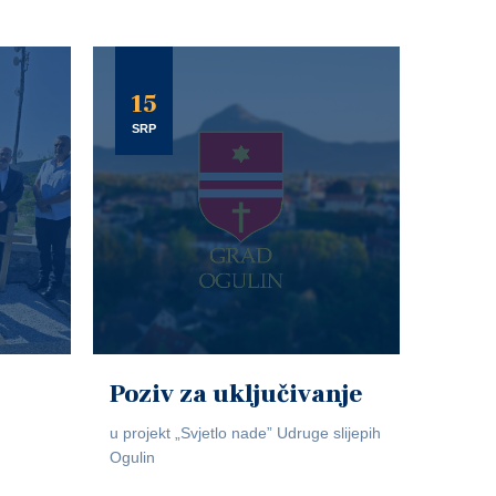
15
SRP
Poziv za uključivanje
u projekt „Svjetlo nade” Udruge slijepih
Ogulin