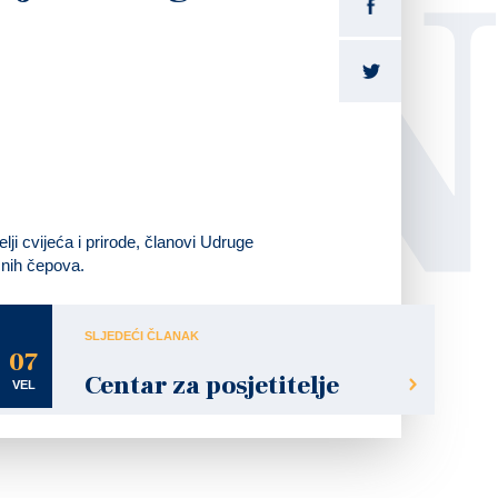
LI
elji cvijeća i prirode, članovi Udruge
ičnih čepova.
SLJEDEĆI ČLANAK
07
Centar za posjetitelje
VEL