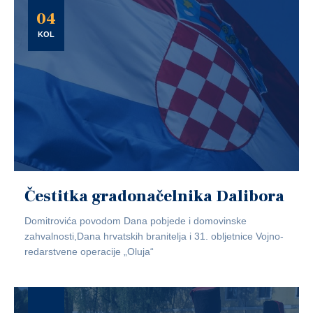
04
KOL
Čestitka gradonačelnika Dalibora
Domitrovića povodom Dana pobjede i domovinske
zahvalnosti,Dana hrvatskih branitelja i 31. obljetnice Vojno-
redarstvene operacije „Oluja“