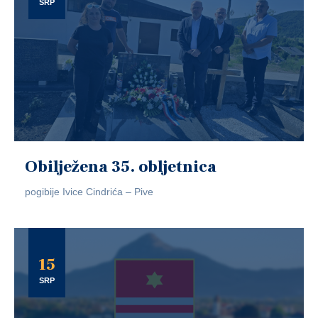
SRP
Obilježena 35. obljetnica
pogibije Ivice Cindrića – Pive
15
SRP