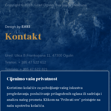
Design by
EA93
Kontakt
Ured: Ulica B.Frankopana 11, 47300 Ogulin
Telefon:
+ 385 47 522 612
Telefaks:
+ 385 47 522 821
E-mail:
grad-ogulin@ogulin.hr
Cijenimo vašu privatnost
OIB: 58264108511
Koristimo kolačiće za poboljšanje vašeg iskustva
IBAN: HR1424020061829700009
pregledavanja, posluživanje prilagođenih oglasa ili sadržaja i
analizu našeg prometa. Klikom na "Prihvati sve" pristajete na
našu upotrebu kolačića.