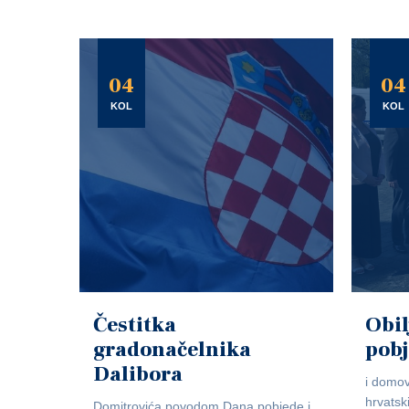
04
04
KOL
KOL
Čestitka
Obil
gradonačelnika
pob
Dalibora
i domov
hrvatsk
Domitrovića povodom Dana pobjede i