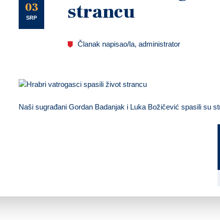
U
03
strancu
SRP
Članak napisao/la, administrator
Naši sugrađani Gordan Badanjak i Luka Božičević spasili su st