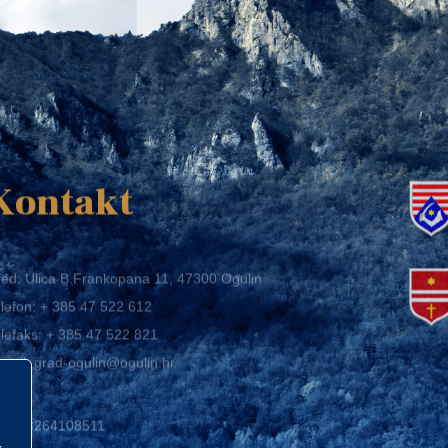
K
Kontakt
ed: Ulica B.Frankopana 11, 47300 Ogulin
lefon:
+ 385 47 522 612
lefaks:
+ 385 47 522 821
mail:
grad-ogulin@ogulin.hr
IB: 58264108511
BAN: HR1424020061829700009