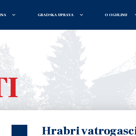
INA
GRADSKA UPRAVA
O OGULINU
TI
Hrabri vatrogasci