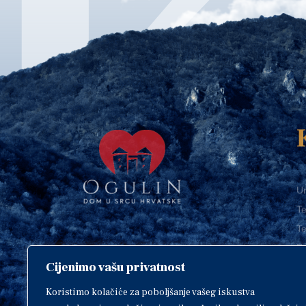
Ur
Te
Te
E-
Cijenimo vašu privatnost
O
Copyright © 2018. Grad Ogulin,
sva prava pridržana.
I
Koristimo kolačiće za poboljšanje vašeg iskustva