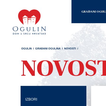
GRAĐANI OGUL
OGULIN
/
GRAĐANI OGULINA
/
NOVOSTI
/
NOVOS
IZBORI