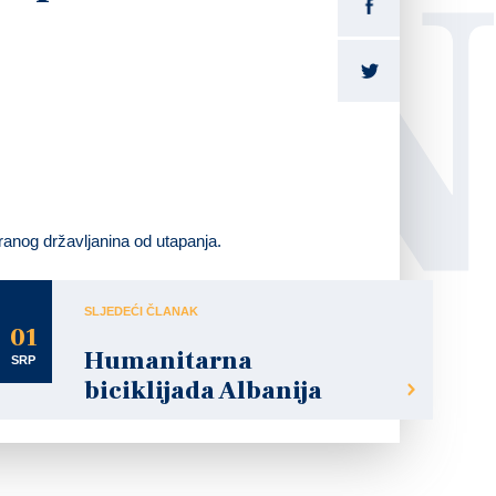
LI
ranog državljanina od utapanja.
SLJEDEĆI ČLANAK
01
Humanitarna
SRP
biciklijada Albanija