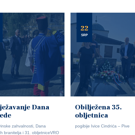
22
SRP
ježavanje Dana
Obilježena 35.
jede
obljetnica
inske zahvalnosti, Dana
pogibije Ivice Cindrića – Pive
ih branitelja i 31. obljetniceVRO