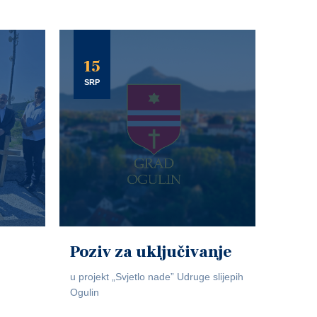
15
SRP
Poziv za uključivanje
u projekt „Svjetlo nade” Udruge slijepih
Ogulin