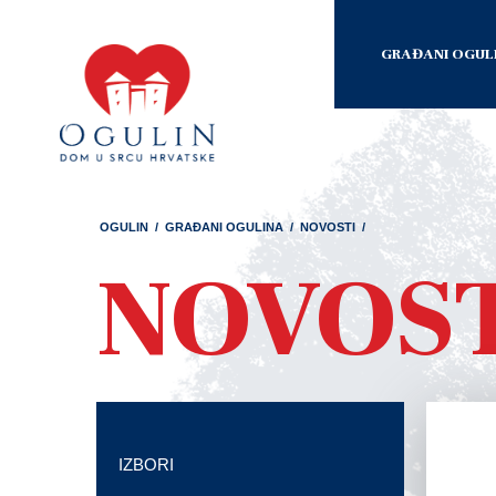
GRAĐANI OGUL
OGULIN
/
GRAĐANI OGULINA
/
NOVOSTI
/
NOVOS
IZBORI