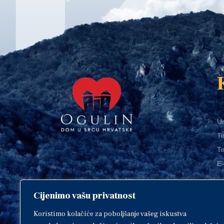
Ur
Te
Te
E-
Cijenimo vašu privatnost
O
Copyright © 2018. Grad Ogulin,
sva prava pridržana.
I
Koristimo kolačiće za poboljšanje vašeg iskustva