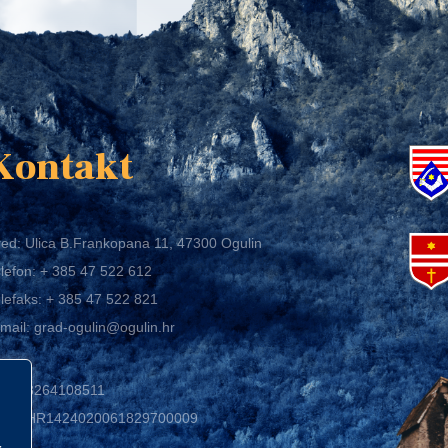
K
Kontakt
ed: Ulica B.Frankopana 11, 47300 Ogulin
lefon:
+ 385 47 522 612
lefaks:
+ 385 47 522 821
mail:
grad-ogulin@ogulin.hr
IB: 58264108511
BAN: HR1424020061829700009