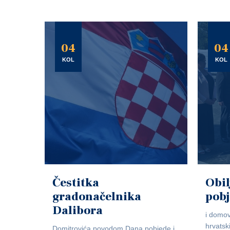
04
04
KOL
KOL
Čestitka
Obil
gradonačelnika
pob
Dalibora
i domov
hrvatsk
Domitrovića povodom Dana pobjede i