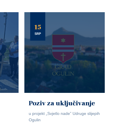
15
SRP
Poziv za uključivanje
u projekt „Svjetlo nade” Udruge slijepih
Ogulin