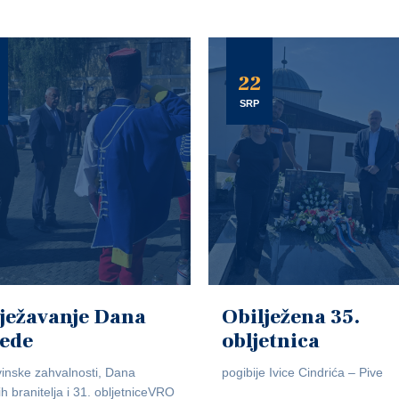
22
SRP
ježavanje Dana
Obilježena 35.
jede
obljetnica
inske zahvalnosti, Dana
pogibije Ivice Cindrića – Pive
ih branitelja i 31. obljetniceVRO