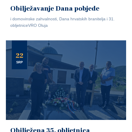
Obilježavanje Dana pobjede
i domovinske zahvalnosti, Dana hrvatskih branitelja i 31.
obljetniceVRO Oluja
22
SRP
Obilježena 35. obljetnica