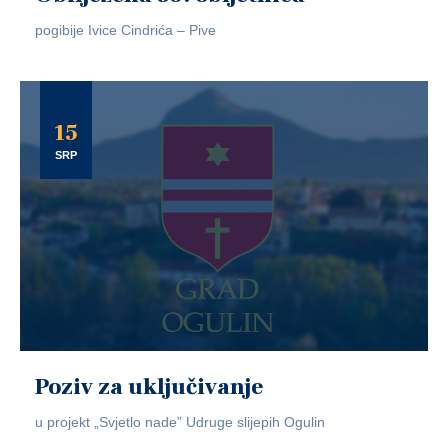
pogibije Ivice Cindrića – Pive
15
SRP
Poziv za uključivanje
u projekt „Svjetlo nade” Udruge slijepih Ogulin