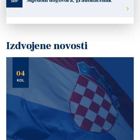
Slijedom dogovora, gradonačelnik
SRP
Izdvojene novosti
04
KOL