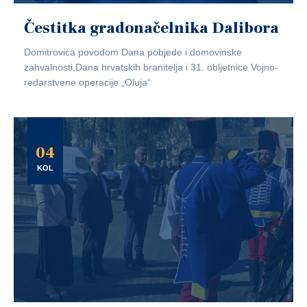
Čestitka gradonačelnika Dalibora
Domitrovića povodom Dana pobjede i domovinske
zahvalnosti,Dana hrvatskih branitelja i 31. obljetnice Vojno-
redarstvene operacije „Oluja“
04
KOL