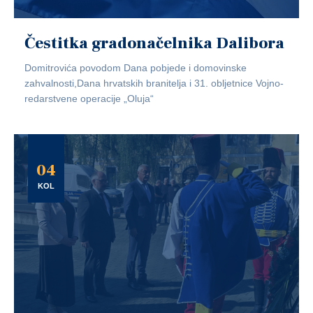
Čestitka gradonačelnika Dalibora
Domitrovića povodom Dana pobjede i domovinske
zahvalnosti,Dana hrvatskih branitelja i 31. obljetnice Vojno-
redarstvene operacije „Oluja“
04
KOL