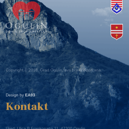
Copyright © 2018. Grad Ogulin, sva prava pridržana.
Design by
EA93
Kontakt
Ured: Ulica B.Frankopana 11, 47300 Ogulin