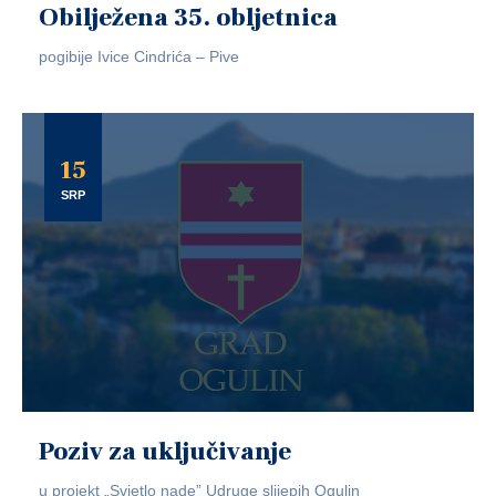
Obilježena 35. obljetnica
pogibije Ivice Cindrića – Pive
15
SRP
Poziv za uključivanje
u projekt „Svjetlo nade” Udruge slijepih Ogulin