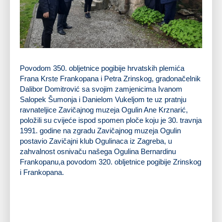
Povodom 350. obljetnice pogibije hrvatskih plemića
Frana Krste Frankopana i Petra Zrinskog, gradonačelnik
Dalibor Domitrović sa svojim zamjenicima Ivanom
Salopek Šumonja i Danielom Vukeljom te uz pratnju
ravnateljice Zavičajnog muzeja Ogulin Ane Krznarić,
položili su cvijeće ispod spomen ploče koju je 30. travnja
1991. godine na zgradu Zavičajnog muzeja Ogulin
postavio Zavičajni klub Ogulinaca iz Zagreba, u
zahvalnost osnivaču našega Ogulina Bernardinu
Frankopanu,a povodom 320. obljetnice pogibije Zrinskog
i Frankopana.
travnja od 2011. godine obilježava se kao Dan pogibije Petra Zrinskog i Frana Krste
Frankopana. Spomendan posvećen Zrinskim i Frankopanima, simbolima žrtve za
slobodu i pravdu hrvatskoga naroda i hrvatske domovine obilježava se uz geslo
Navik on
živi ki zgine pošteno
.