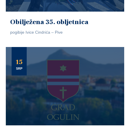
Obilježena 35. obljetnica
pogibije Ivice Cindrića – Pive
15
SRP